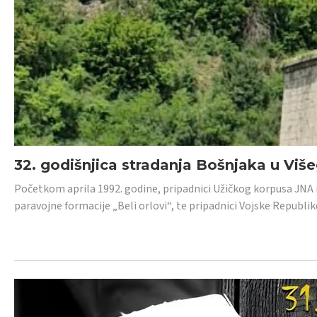
32. godišnjica stradanja Bošnjaka u Viš
Početkom aprila 1992. godine, pripadnici Užičkog korpusa JNA iz 
paravojne formacije „Beli orlovi“, te pripadnici Vojske Republik