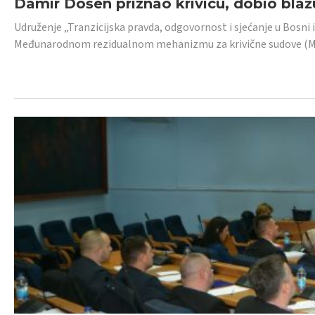
Damir Došen priznao krivicu, dobio blažu
Udruženje „Tranzicijska pravda, odgovornost i sjećanje u Bosni i
Međunarodnom rezidualnom mehanizmu za krivične sudove (MR