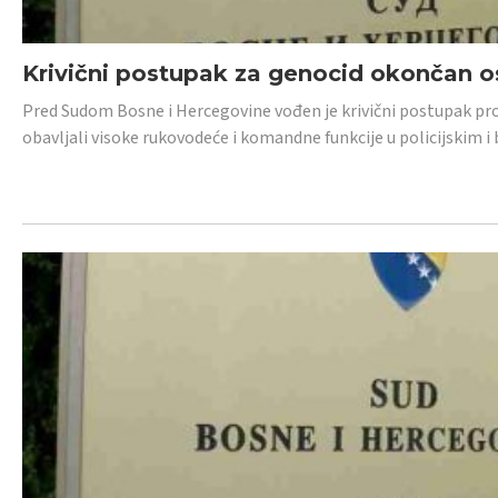
Krivični postupak za genocid okončan 
Pred Sudom Bosne i Hercegovine vođen je krivični postupak proti
obavljali visoke rukovodeće i komandne funkcije u policijskim