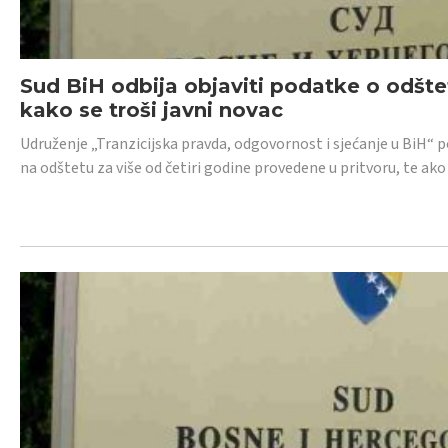
Sud BiH odbija objaviti podatke o odštet
kako se troši javni novac
Udruženje „Tranzicijska pravda, odgovornost i sjećanje u BiH“ p
na odštetu za više od četiri godine provedene u pritvoru, te ako