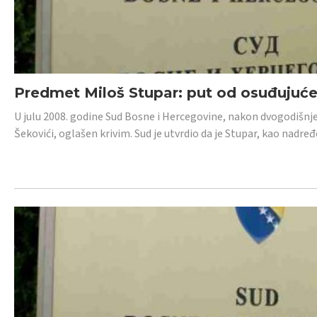
Predmet Miloš Stupar: put od osuđujuć
U julu 2008. godine Sud Bosne i Hercegovine, nakon dvogodišnj
Šekovići, oglašen krivim. Sud je utvrdio da je Stupar, kao nadr