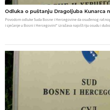
Odluka o puštanju Dragoljuba Kunarca n
Povodom odluke Suda Bosne i Hercegovine da osuđenog ratnog z
i sjećanje u Bosni i Hercegovini“ izražava najoštriju osudu i 