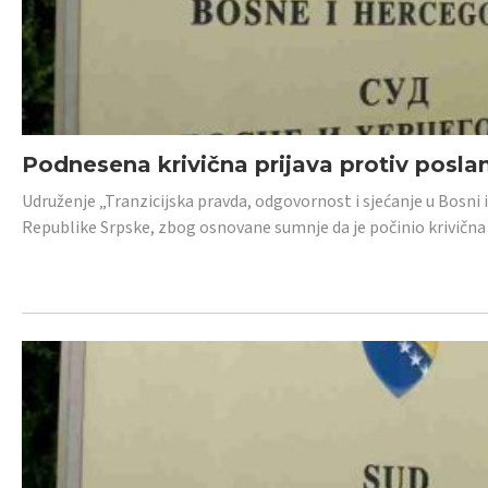
Podnesena krivična prijava protiv posl
Udruženje „Tranzicijska pravda, odgovornost i sjećanje u Bosni 
Republike Srpske, zbog osnovane sumnje da je počinio krivična dj