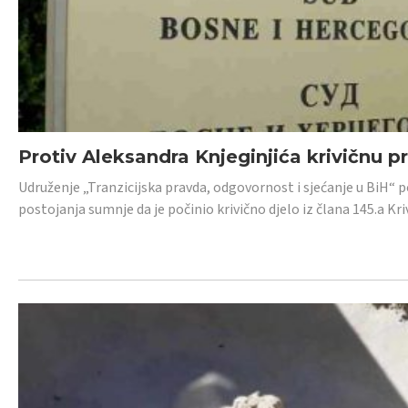
Protiv Aleksandra Knjeginjića krivičnu p
Udruženje „Tranzicijska pravda, odgovornost i sjećanje u BiH“ 
postojanja sumnje da je počinio krivično djelo iz člana 145.a K