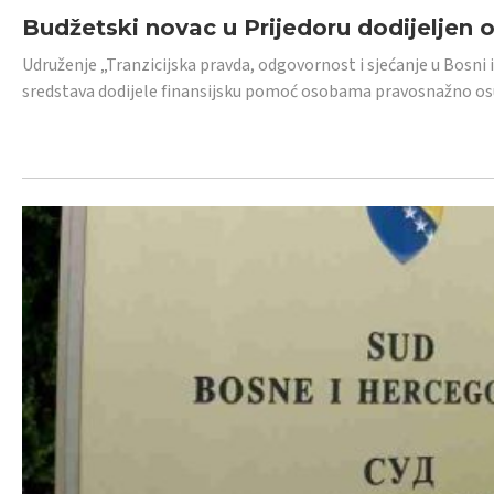
Budžetski novac u Prijedoru dodijeljen
Udruženje „Tranzicijska pravda, odgovornost i sjećanje u Bosni 
sredstava dodijele finansijsku pomoć osobama pravosnažno os