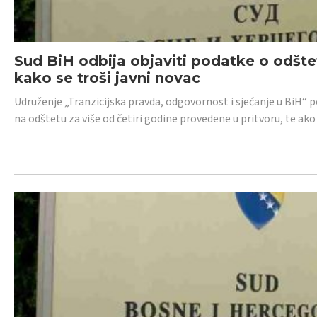
Sud BiH odbija objaviti podatke o odštet
kako se troši javni novac
Udruženje „Tranzicijska pravda, odgovornost i sjećanje u BiH“ p
na odštetu za više od četiri godine provedene u pritvoru, te ako