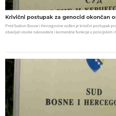
Krivični postupak za genocid okončan 
Pred Sudom Bosne i Hercegovine vođen je krivični postupak proti
obavljali visoke rukovodeće i komandne funkcije u policijskim