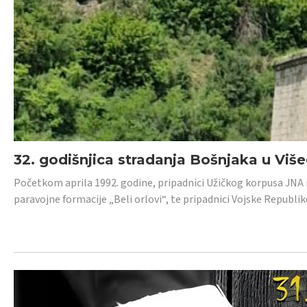
32. godišnjica stradanja Bošnjaka u Viš
Početkom aprila 1992. godine, pripadnici Užičkog korpusa JNA iz 
paravojne formacije „Beli orlovi“, te pripadnici Vojske Republik