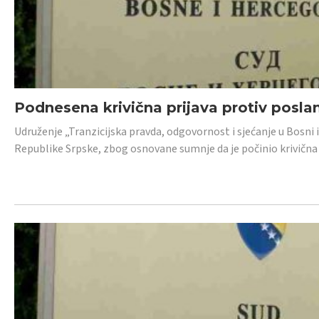
Podnesena krivična prijava protiv posl
Udruženje „Tranzicijska pravda, odgovornost i sjećanje u Bosni 
Republike Srpske, zbog osnovane sumnje da je počinio krivična dj