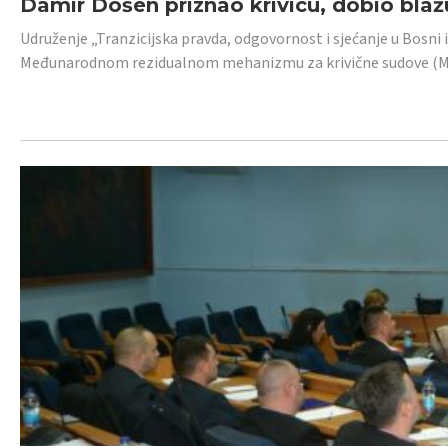
Damir Došen priznao krivicu, dobio blažu
Udruženje „Tranzicijska pravda, odgovornost i sjećanje u Bosni i
Međunarodnom rezidualnom mehanizmu za krivične sudove (MR