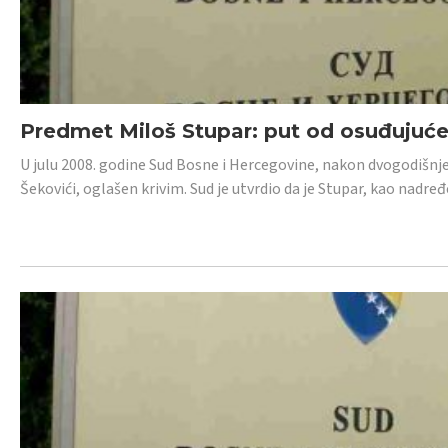
Predmet Miloš Stupar: put od osuđujuć
U julu 2008. godine Sud Bosne i Hercegovine, nakon dvogodišnj
Šekovići, oglašen krivim. Sud je utvrdio da je Stupar, kao nadr