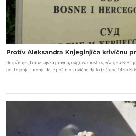
Protiv Aleksandra Knjeginjića krivičnu p
Udruženje „Tranzicijska pravda, odgovornost i sjećanje u BiH“ 
postojanja sumnje da je počinio krivično djelo iz člana 145.a K