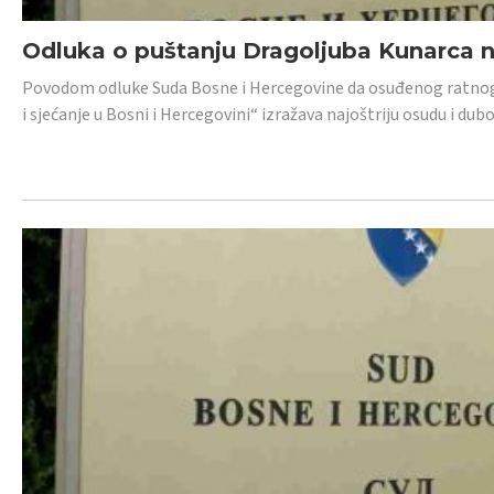
Odluka o puštanju Dragoljuba Kunarca n
Povodom odluke Suda Bosne i Hercegovine da osuđenog ratnog z
i sjećanje u Bosni i Hercegovini“ izražava najoštriju osudu i 