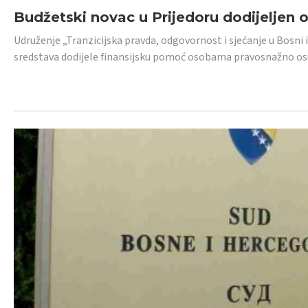
Budžetski novac u Prijedoru dodijeljen
Udruženje „Tranzicijska pravda, odgovornost i sjećanje u Bosni 
sredstava dodijele finansijsku pomoć osobama pravosnažno os