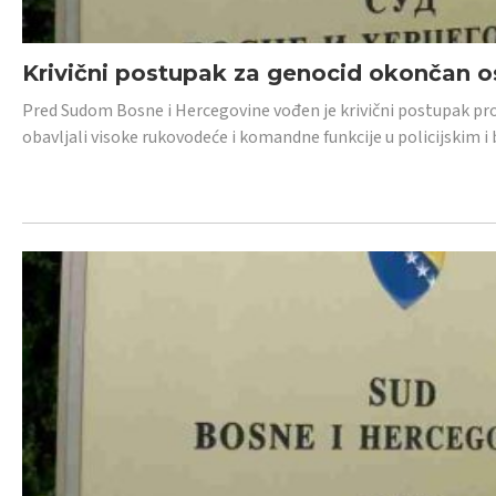
Krivični postupak za genocid okončan 
Pred Sudom Bosne i Hercegovine vođen je krivični postupak proti
obavljali visoke rukovodeće i komandne funkcije u policijskim