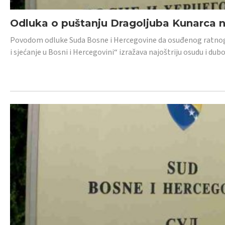
Odluka o puštanju Dragoljuba Kunarca n
Povodom odluke Suda Bosne i Hercegovine da osuđenog ratnog z
i sjećanje u Bosni i Hercegovini“ izražava najoštriju osudu i 