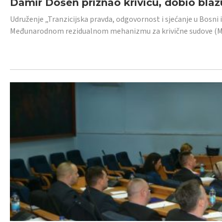
Damir Došen priznao krivicu, dobio blažu
Udruženje „Tranzicijska pravda, odgovornost i sjećanje u Bosni i
Međunarodnom rezidualnom mehanizmu za krivične sudove (MR