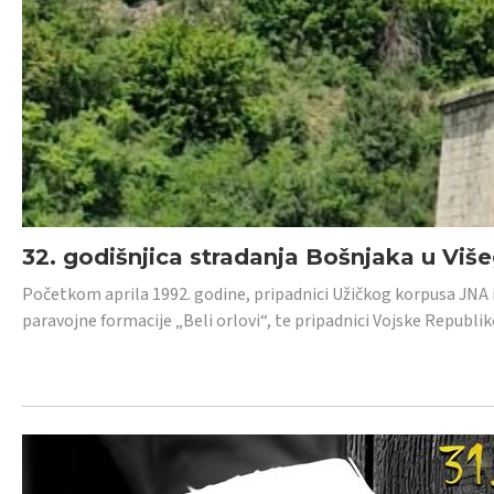
32. godišnjica stradanja Bošnjaka u Viš
Početkom aprila 1992. godine, pripadnici Užičkog korpusa JNA iz 
paravojne formacije „Beli orlovi“, te pripadnici Vojske Republik