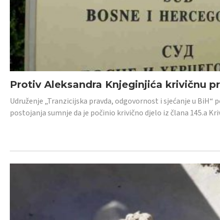
Protiv Aleksandra Knjeginjića krivičnu p
Udruženje „Tranzicijska pravda, odgovornost i sjećanje u BiH“ 
postojanja sumnje da je počinio krivično djelo iz člana 145.a K