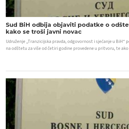
Sud BiH odbija objaviti podatke o odštet
kako se troši javni novac
Udruženje „Tranzicijska pravda, odgovornost i sjećanje u BiH“ p
na odštetu za više od četiri godine provedene u pritvoru, te ako