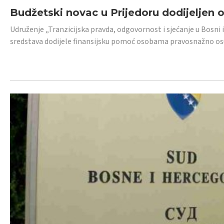
Budžetski novac u Prijedoru dodijeljen
Udruženje „Tranzicijska pravda, odgovornost i sjećanje u Bosni 
sredstava dodijele finansijsku pomoć osobama pravosnažno os