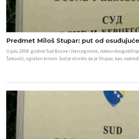
Predmet Miloš Stupar: put od osuđujuć
U julu 2008. godine Sud Bosne i Hercegovine, nakon dvogodišnj
Šekovići, oglašen krivim. Sud je utvrdio da je Stupar, kao nadr