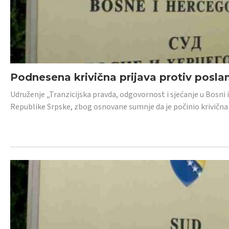
Podnesena krivična prijava protiv posl
Udruženje „Tranzicijska pravda, odgovornost i sjećanje u Bosni 
Republike Srpske, zbog osnovane sumnje da je počinio krivična dj