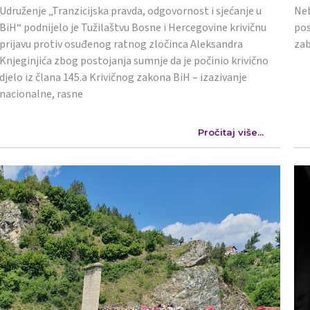
Udruženje „Tranzicijska pravda, odgovornost i sjećanje u
Neb
BiH“ podnijelo je Tužilaštvu Bosne i Hercegovine krivičnu
pos
prijavu protiv osuđenog ratnog zločinca Aleksandra
zab
Knjeginjića zbog postojanja sumnje da je počinio krivično
djelo iz člana 145.a Krivičnog zakona BiH – izazivanje
nacionalne, rasne
Pročitaj više...