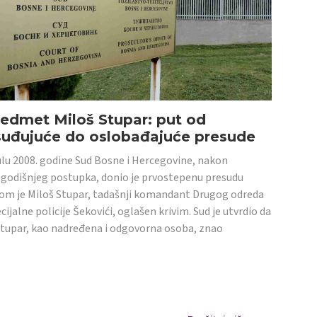
edmet Miloš Stupar: put od
suđujuće do oslobađajuće presude
ulu 2008. godine Sud Bosne i Hercegovine, nakon
godišnjeg postupka, donio je prvostepenu presudu
om je Miloš Stupar, tadašnji komandant Drugog odreda
cijalne policije Šekovići, oglašen krivim. Sud je utvrdio da
Stupar, kao nadređena i odgovorna osoba, znao