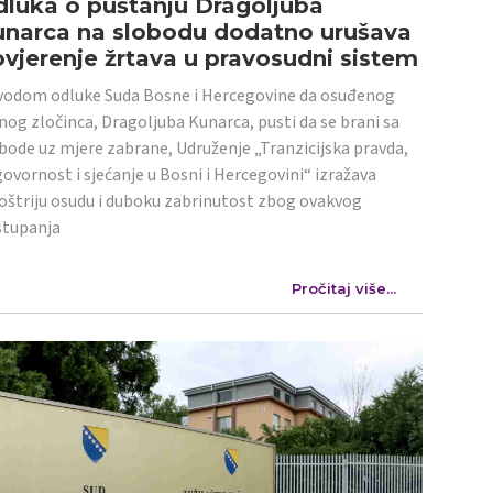
luka o puštanju Dragoljuba
unarca na slobodu dodatno urušava
vjerenje žrtava u pravosudni sistem
odom odluke Suda Bosne i Hercegovine da osuđenog
nog zločinca, Dragoljuba Kunarca, pusti da se brani sa
bode uz mjere zabrane, Udruženje „Tranzicijska pravda,
ovornost i sjećanje u Bosni i Hercegovini“ izražava
oštriju osudu i duboku zabrinutost zbog ovakvog
stupanja
Pročitaj više...