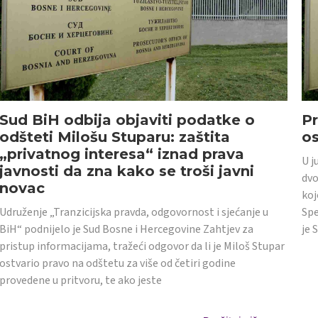
Sud BiH odbija objaviti podatke o
Pr
odšteti Milošu Stuparu: zaštita
o
„privatnog interesa“ iznad prava
U j
javnosti da zna kako se troši javni
dvo
novac
koj
Udruženje „Tranzicijska pravda, odgovornost i sjećanje u
Spe
BiH“ podnijelo je Sud Bosne i Hercegovine Zahtjev za
je 
pristup informacijama, tražeći odgovor da li je Miloš Stupar
ostvario pravo na odštetu za više od četiri godine
provedene u pritvoru, te ako jeste