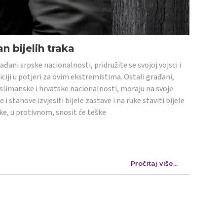
n bijelih traka
ađani srpske nacionalnosti, pridružite se svojoj vojsci i
iciji u potjeri za ovim ekstremistima. Ostali građani,
limanske i hrvatske nacionalnosti, moraju na svoje
e i stanove izvjesiti bijele zastave i na ruke staviti bijele
ke, u protivnom, snosit će teške
Pročitaj više...