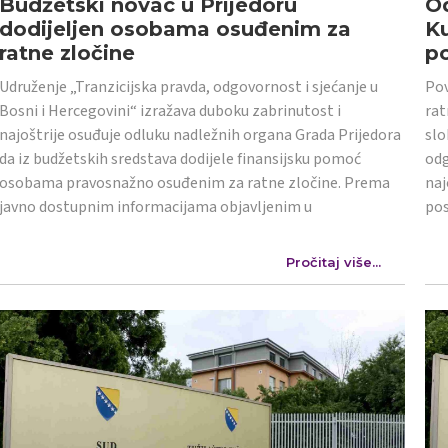
Budžetski novac u Prijedoru
Od
dodijeljen osobama osuđenim za
K
ratne zločine
po
Udruženje „Tranzicijska pravda, odgovornost i sjećanje u
Pov
Bosni i Hercegovini“ izražava duboku zabrinutost i
rat
najoštrije osuđuje odluku nadležnih organa Grada Prijedora
slo
da iz budžetskih sredstava dodijele finansijsku pomoć
odg
osobama pravosnažno osuđenim za ratne zločine. Prema
naj
javno dostupnim informacijama objavljenim u
po
Pročitaj više...