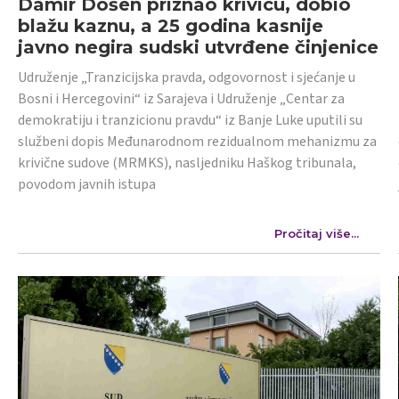
Damir Došen priznao krivicu, dobio
blažu kaznu, a 25 godina kasnije
javno negira sudski utvrđene činjenice
Udruženje „Tranzicijska pravda, odgovornost i sjećanje u
Bosni i Hercegovini“ iz Sarajeva i Udruženje „Centar za
demokratiju i tranzicionu pravdu“ iz Banje Luke uputili su
službeni dopis Međunarodnom rezidualnom mehanizmu za
krivične sudove (MRMKS), nasljedniku Haškog tribunala,
povodom javnih istupa
Pročitaj više...