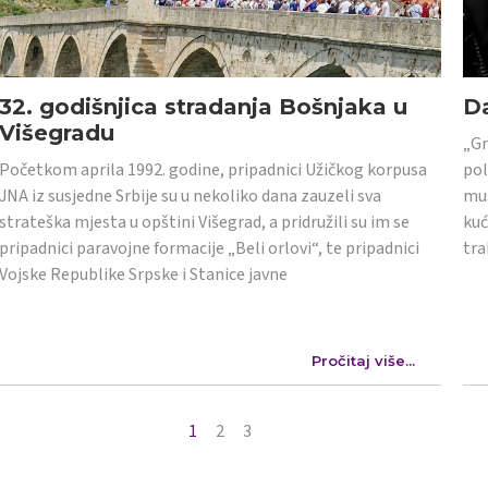
32. godišnjica stradanja Bošnjaka u
Da
Višegradu
„Gr
Početkom aprila 1992. godine, pripadnici Užičkog korpusa
pol
JNA iz susjedne Srbije su u nekoliko dana zauzeli sva
mus
strateška mjesta u opštini Višegrad, a pridružili su im se
kuć
pripadnici paravojne formacije „Beli orlovi“, te pripadnici
tra
Vojske Republike Srpske i Stanice javne
Pročitaj više...
1
2
3