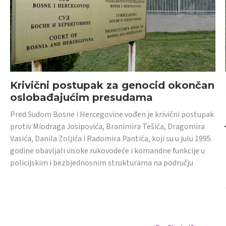
Krivični postupak za genocid okončan
oslobađajućim presudama
Pred Sudom Bosne i Hercegovine vođen je krivični postupak
protiv Miodraga Josipovića, Branimira Tešića, Dragomira
Vasića, Danila Zoljića i Radomira Pantića, koji su u julu 1995.
godine obavljali visoke rukovodeće i komandne funkcije u
policijskim i bezbjednosnim strukturama na području