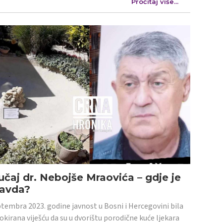
Pročitaj više...
učaj dr. Nebojše Mraovića – gdje je
ravda?
tembra 2023. godine javnost u Bosni i Hercegovini bila
šokirana viješću da su u dvorištu porodične kuće ljekara