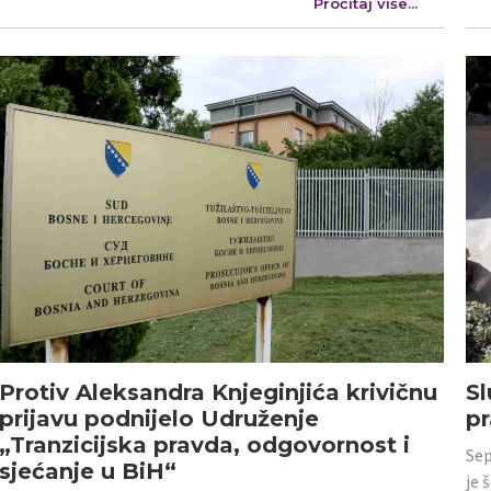
Pročitaj više...
Protiv Aleksandra Knjeginjića krivičnu
Sl
prijavu podnijelo Udruženje
p
„Tranzicijska pravda, odgovornost i
Sep
sjećanje u BiH“
je 