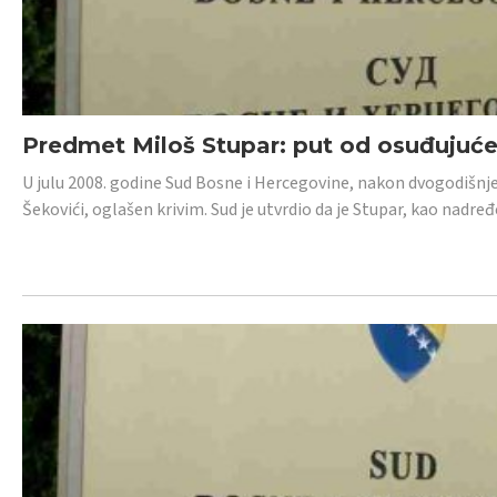
Predmet Miloš Stupar: put od osuđujuć
U julu 2008. godine Sud Bosne i Hercegovine, nakon dvogodišnj
Šekovići, oglašen krivim. Sud je utvrdio da je Stupar, kao nadr