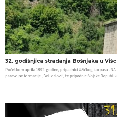
32. godišnjica stradanja Bošnjaka u Viš
Početkom aprila 1992. godine, pripadnici Užičkog korpusa JNA iz 
paravojne formacije „Beli orlovi“, te pripadnici Vojske Republik