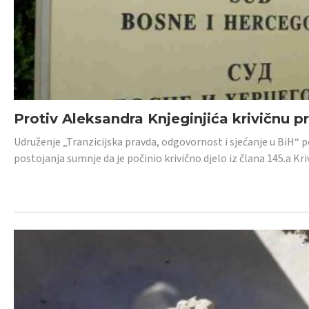
Protiv Aleksandra Knjeginjića krivičnu p
Udruženje „Tranzicijska pravda, odgovornost i sjećanje u BiH“ 
postojanja sumnje da je počinio krivično djelo iz člana 145.a K