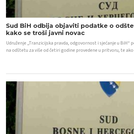
Sud BiH odbija objaviti podatke o odštet
kako se troši javni novac
Udruženje „Tranzicijska pravda, odgovornost i sjećanje u BiH“ p
na odštetu za više od četiri godine provedene u pritvoru, te ako