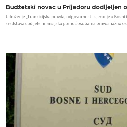
Budžetski novac u Prijedoru dodijeljen
Udruženje „Tranzicijska pravda, odgovornost i sjećanje u Bosni 
sredstava dodijele finansijsku pomoć osobama pravosnažno os