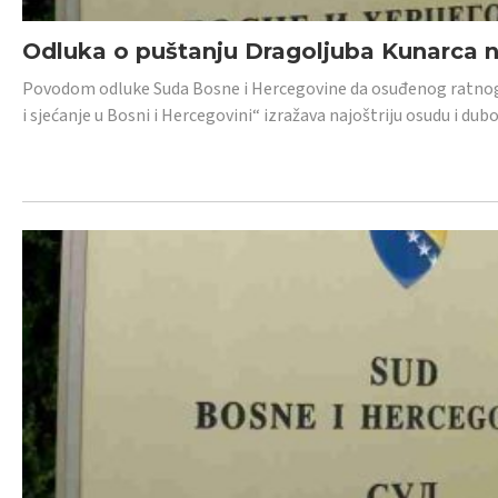
Odluka o puštanju Dragoljuba Kunarca n
Povodom odluke Suda Bosne i Hercegovine da osuđenog ratnog z
i sjećanje u Bosni i Hercegovini“ izražava najoštriju osudu i 