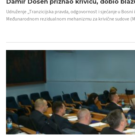
Damir Došen priznao krivicu, dobio blažu
Udruženje „Tranzicijska pravda, odgovornost i sjećanje u Bosni i
Međunarodnom rezidualnom mehanizmu za krivične sudove (MR