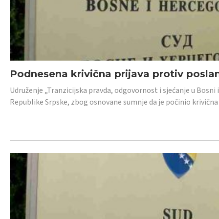
Podnesena krivična prijava protiv posl
Udruženje „Tranzicijska pravda, odgovornost i sjećanje u Bosni 
Republike Srpske, zbog osnovane sumnje da je počinio krivična dj