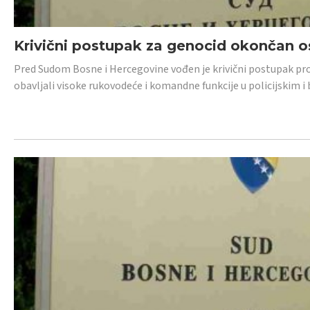
Krivični postupak za genocid okončan 
Pred Sudom Bosne i Hercegovine vođen je krivični postupak proti
obavljali visoke rukovodeće i komandne funkcije u policijskim