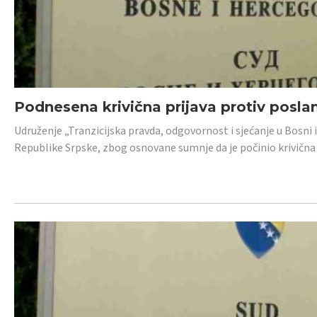
Podnesena krivična prijava protiv posl
Udruženje „Tranzicijska pravda, odgovornost i sjećanje u Bosni 
Republike Srpske, zbog osnovane sumnje da je počinio krivična dj