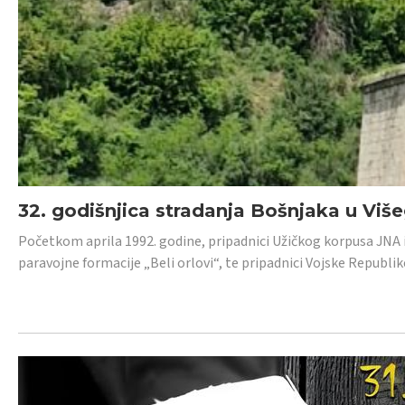
32. godišnjica stradanja Bošnjaka u Viš
Početkom aprila 1992. godine, pripadnici Užičkog korpusa JNA iz 
paravojne formacije „Beli orlovi“, te pripadnici Vojske Republik