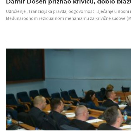
Damir Došen priznao krivicu, dobio blažu
Udruženje „Tranzicijska pravda, odgovornost i sjećanje u Bosni i
Međunarodnom rezidualnom mehanizmu za krivične sudove (MR