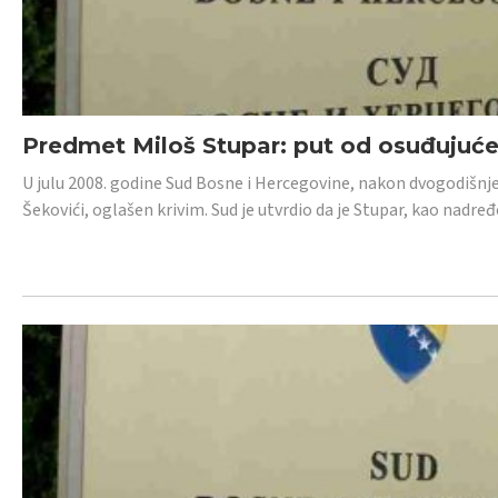
Predmet Miloš Stupar: put od osuđujuć
U julu 2008. godine Sud Bosne i Hercegovine, nakon dvogodišnj
Šekovići, oglašen krivim. Sud je utvrdio da je Stupar, kao nadr