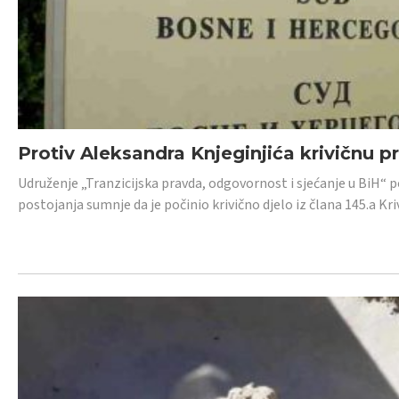
Protiv Aleksandra Knjeginjića krivičnu p
Udruženje „Tranzicijska pravda, odgovornost i sjećanje u BiH“ 
postojanja sumnje da je počinio krivično djelo iz člana 145.a K