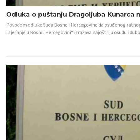
Odluka o puštanju Dragoljuba Kunarca n
Povodom odluke Suda Bosne i Hercegovine da osuđenog ratnog z
i sjećanje u Bosni i Hercegovini“ izražava najoštriju osudu i 