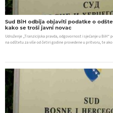
Sud BiH odbija objaviti podatke o odštet
kako se troši javni novac
Udruženje „Tranzicijska pravda, odgovornost i sjećanje u BiH“ p
na odštetu za više od četiri godine provedene u pritvoru, te ako