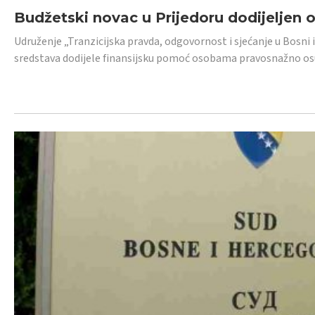
Budžetski novac u Prijedoru dodijeljen
Udruženje „Tranzicijska pravda, odgovornost i sjećanje u Bosni 
sredstava dodijele finansijsku pomoć osobama pravosnažno os