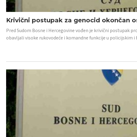
Krivični postupak za genocid okončan 
Pred Sudom Bosne i Hercegovine vođen je krivični postupak proti
obavljali visoke rukovodeće i komandne funkcije u policijskim