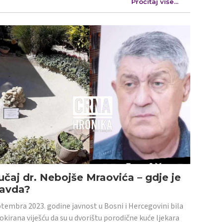
Pročitaj više...
učaj dr. Nebojše Mraovića – gdje je
ravda?
tembra 2023. godine javnost u Bosni i Hercegovini bila
šokirana viješću da su u dvorištu porodične kuće ljekara