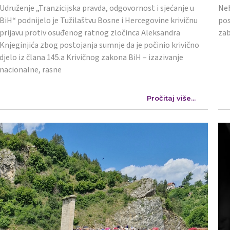
Udruženje „Tranzicijska pravda, odgovornost i sjećanje u
Neb
BiH“ podnijelo je Tužilaštvu Bosne i Hercegovine krivičnu
pos
prijavu protiv osuđenog ratnog zločinca Aleksandra
zab
Knjeginjića zbog postojanja sumnje da je počinio krivično
djelo iz člana 145.a Krivičnog zakona BiH – izazivanje
nacionalne, rasne
Pročitaj više...