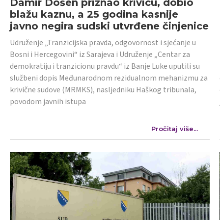
Damir Došen priznao krivicu, dobio
blažu kaznu, a 25 godina kasnije
javno negira sudski utvrđene činjenice
Udruženje „Tranzicijska pravda, odgovornost i sjećanje u
Bosni i Hercegovini“ iz Sarajeva i Udruženje „Centar za
demokratiju i tranzicionu pravdu“ iz Banje Luke uputili su
službeni dopis Međunarodnom rezidualnom mehanizmu za
krivične sudove (MRMKS), nasljedniku Haškog tribunala,
povodom javnih istupa
Pročitaj više...