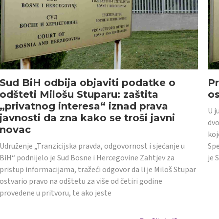
Sud BiH odbija objaviti podatke o
Pr
odšteti Milošu Stuparu: zaštita
o
„privatnog interesa“ iznad prava
U j
javnosti da zna kako se troši javni
dvo
novac
koj
Udruženje „Tranzicijska pravda, odgovornost i sjećanje u
Spe
BiH“ podnijelo je Sud Bosne i Hercegovine Zahtjev za
je 
pristup informacijama, tražeći odgovor da li je Miloš Stupar
ostvario pravo na odštetu za više od četiri godine
provedene u pritvoru, te ako jeste