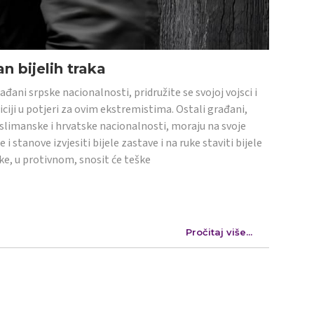
n bijelih traka
ađani srpske nacionalnosti, pridružite se svojoj vojsci i
iciji u potjeri za ovim ekstremistima. Ostali građani,
limanske i hrvatske nacionalnosti, moraju na svoje
e i stanove izvjesiti bijele zastave i na ruke staviti bijele
ke, u protivnom, snosit će teške
Pročitaj više...