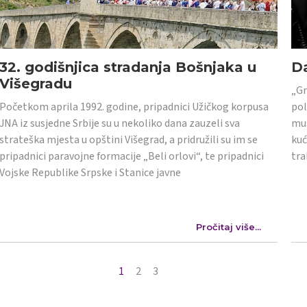
32. godišnjica stradanja Bošnjaka u
Da
Višegradu
„Gr
Početkom aprila 1992. godine, pripadnici Užičkog korpusa
pol
JNA iz susjedne Srbije su u nekoliko dana zauzeli sva
mus
strateška mjesta u opštini Višegrad, a pridružili su im se
kuć
pripadnici paravojne formacije „Beli orlovi“, te pripadnici
tra
Vojske Republike Srpske i Stanice javne
Pročitaj više...
1
2
3