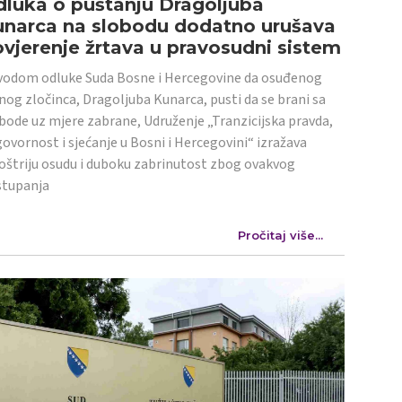
luka o puštanju Dragoljuba
unarca na slobodu dodatno urušava
vjerenje žrtava u pravosudni sistem
odom odluke Suda Bosne i Hercegovine da osuđenog
nog zločinca, Dragoljuba Kunarca, pusti da se brani sa
bode uz mjere zabrane, Udruženje „Tranzicijska pravda,
ovornost i sjećanje u Bosni i Hercegovini“ izražava
oštriju osudu i duboku zabrinutost zbog ovakvog
stupanja
Pročitaj više...