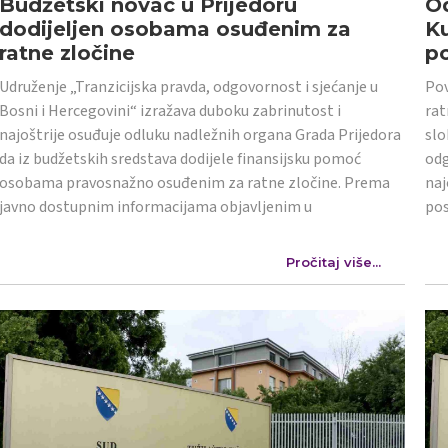
Budžetski novac u Prijedoru
Od
dodijeljen osobama osuđenim za
K
ratne zločine
po
Udruženje „Tranzicijska pravda, odgovornost i sjećanje u
Pov
Bosni i Hercegovini“ izražava duboku zabrinutost i
rat
najoštrije osuđuje odluku nadležnih organa Grada Prijedora
slo
da iz budžetskih sredstava dodijele finansijsku pomoć
odg
osobama pravosnažno osuđenim za ratne zločine. Prema
naj
javno dostupnim informacijama objavljenim u
po
Pročitaj više...