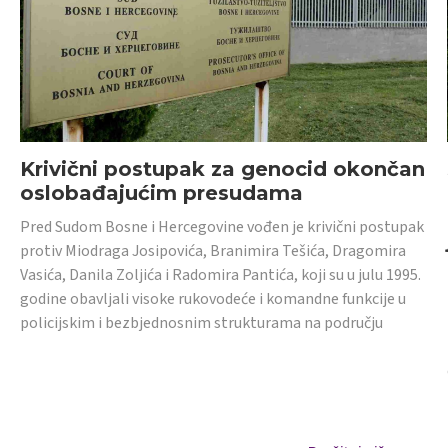
Krivični postupak za genocid okončan
oslobađajućim presudama
Pred Sudom Bosne i Hercegovine vođen je krivični postupak
protiv Miodraga Josipovića, Branimira Tešića, Dragomira
Vasića, Danila Zoljića i Radomira Pantića, koji su u julu 1995.
godine obavljali visoke rukovodeće i komandne funkcije u
policijskim i bezbjednosnim strukturama na području