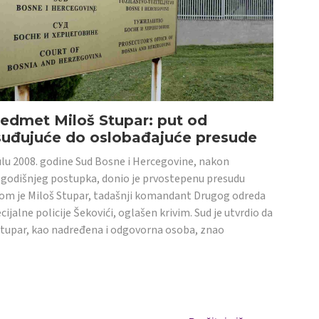
edmet Miloš Stupar: put od
suđujuće do oslobađajuće presude
ulu 2008. godine Sud Bosne i Hercegovine, nakon
godišnjeg postupka, donio je prvostepenu presudu
om je Miloš Stupar, tadašnji komandant Drugog odreda
cijalne policije Šekovići, oglašen krivim. Sud je utvrdio da
Stupar, kao nadređena i odgovorna osoba, znao