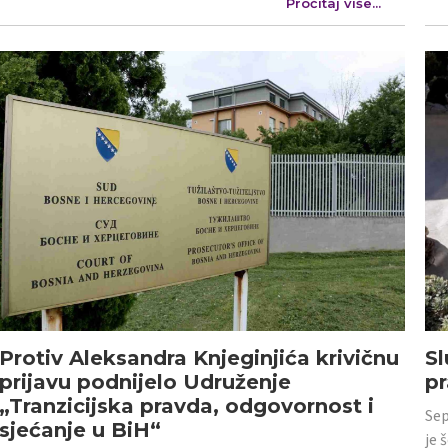
Pročitaj više...
Protiv Aleksandra Knjeginjića krivičnu
Sl
prijavu podnijelo Udruženje
p
„Tranzicijska pravda, odgovornost i
Sep
sjećanje u BiH“
je 