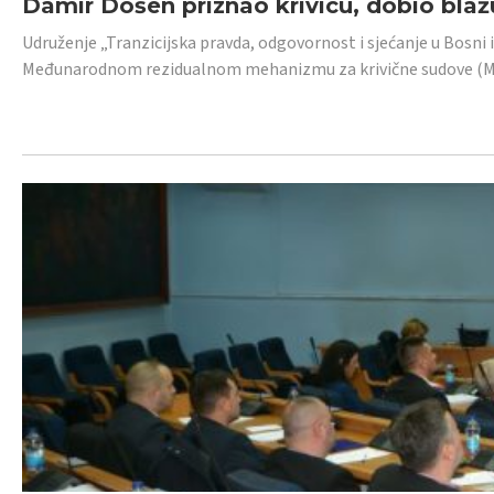
Damir Došen priznao krivicu, dobio blažu
Udruženje „Tranzicijska pravda, odgovornost i sjećanje u Bosni i
Međunarodnom rezidualnom mehanizmu za krivične sudove (MR