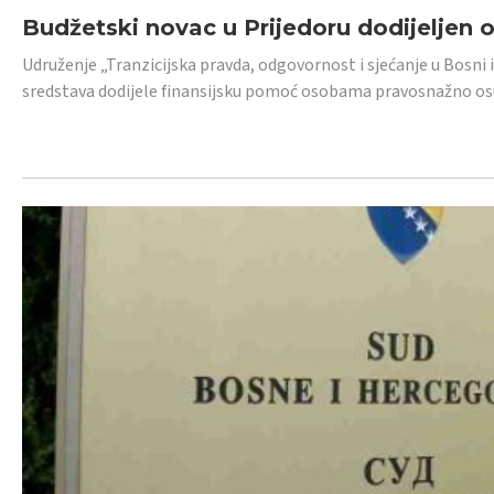
Budžetski novac u Prijedoru dodijeljen
Udruženje „Tranzicijska pravda, odgovornost i sjećanje u Bosni 
sredstava dodijele finansijsku pomoć osobama pravosnažno os