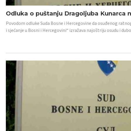
Odluka o puštanju Dragoljuba Kunarca n
Povodom odluke Suda Bosne i Hercegovine da osuđenog ratnog z
i sjećanje u Bosni i Hercegovini“ izražava najoštriju osudu i 