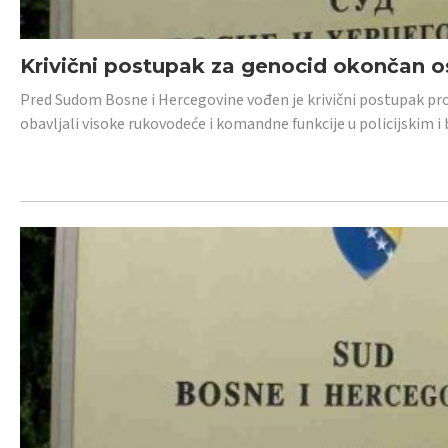
Krivični postupak za genocid okončan 
Pred Sudom Bosne i Hercegovine vođen je krivični postupak proti
obavljali visoke rukovodeće i komandne funkcije u policijskim