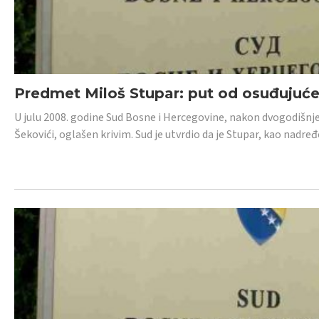
Predmet Miloš Stupar: put od osuđujuć
U julu 2008. godine Sud Bosne i Hercegovine, nakon dvogodišnj
Šekovići, oglašen krivim. Sud je utvrdio da je Stupar, kao nadr