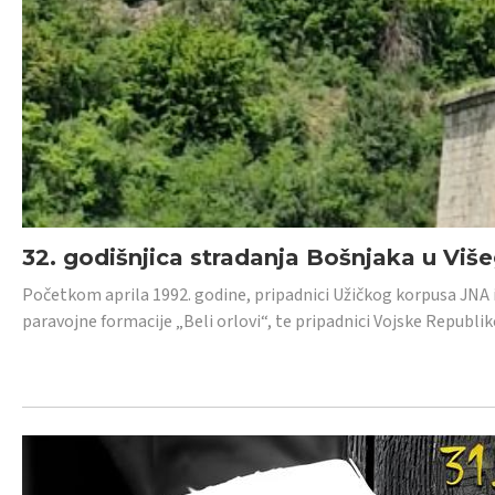
32. godišnjica stradanja Bošnjaka u Viš
Početkom aprila 1992. godine, pripadnici Užičkog korpusa JNA iz 
paravojne formacije „Beli orlovi“, te pripadnici Vojske Republik