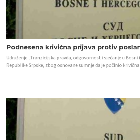
Podnesena krivična prijava protiv posl
Udruženje „Tranzicijska pravda, odgovornost i sjećanje u Bosni 
Republike Srpske, zbog osnovane sumnje da je počinio krivična dj