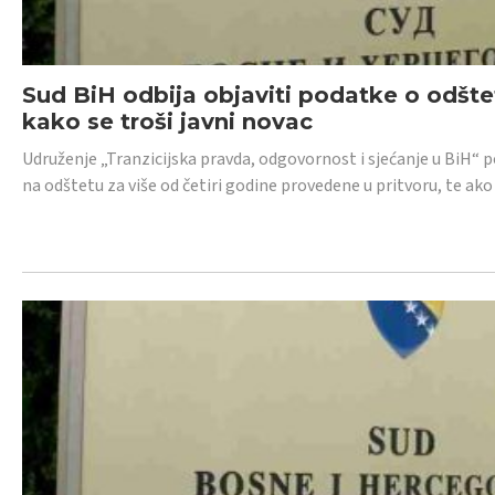
Sud BiH odbija objaviti podatke o odštet
kako se troši javni novac
Udruženje „Tranzicijska pravda, odgovornost i sjećanje u BiH“ p
na odštetu za više od četiri godine provedene u pritvoru, te ako