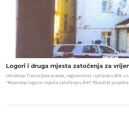
Logori i druga mjesta zatočenja za vrije
Udruženje Tranzicijska pravda, odgovornost i sjećanje u BiH, u 
“Mapiranje logora i mjesta zatočenja u BiH”. Rezultat projekta j