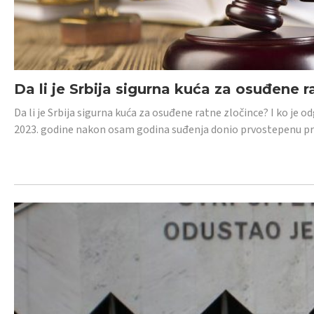
Da li je Srbija sigurna kuća za osuđene r
Da li je Srbija sigurna kuća za osuđene ratne zločince? I ko je
2023. godine nakon osam godina suđenja donio prvostepenu p