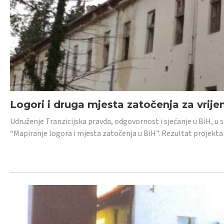
Logori i druga mjesta zatočenja za vrije
Udruženje Tranzicijska pravda, odgovornost i sjećanje u BiH, u 
“Mapiranje logora i mjesta zatočenja u BiH”. Rezultat projekta j