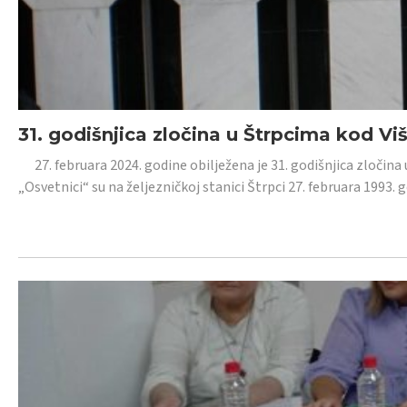
31. godišnjica zločina u Štrpcima kod V
27. februara 2024. godine obilježena je 31. godišnjica zločina 
„Osvetnici“ su na željezničkoj stanici Štrpci 27. februara 1993. 