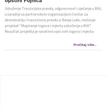
opštini Fojnica
Udruženje Tranzicijska pravda, odgovornost i sjećanje u BiH,
u saradnji sa partnerskom organizacijom Centar za
demokratiju i tranzicionu pravdu iz Banja Luke, realizuje
projekat “Mapiranje logora i mjesta zatočenja u BiH”.
Rezultat projekta je narativni opis svih logora i mjesta
Pročitaj više...