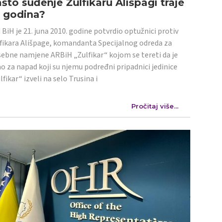
što suđenje Zulfikaru Ališpagi traje
4 godina?
 BiH je 21. juna 2010. godine potvrdio optužnici protiv
fikara Ališpage, komandanta Specijalnog odreda za
ebne namjene ARBiH „Zulfikar“ kojom se tereti da je
o za napad koji su njemu podređni pripadnici jedinice
lfikar“ izveli na selo Trusina i
Pročitaj više...