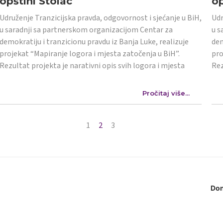
opštini Stolac
op
Udruženje Tranzicijska pravda, odgovornost i sjećanje u BiH,
Udr
u saradnji sa partnerskom organizacijom Centar za
u s
demokratiju i tranzicionu pravdu iz Banja Luke, realizuje
dem
projekat “Mapiranje logora i mjesta zatočenja u BiH”.
pro
Rezultat projekta je narativni opis svih logora i mjesta
Rez
Pročitaj više...
1
2
3
Don