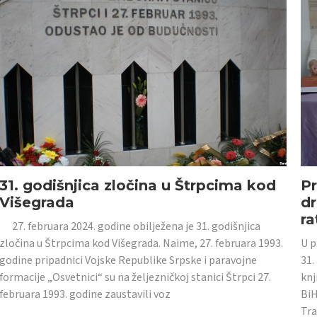
31. godišnjica zločina u Štrpcima kod
Pr
Višegrada
dr
ra
27. februara 2024. godine obilježena je 31. godišnjica
zločina u Štrpcima kod Višegrada. Naime, 27. februara 1993.
U p
godine pripadnici Vojske Republike Srpske i paravojne
31.
formacije „Osvetnici“ su na željezničkoj stanici Štrpci 27.
knj
februara 1993. godine zaustavili voz
BiH
Tra