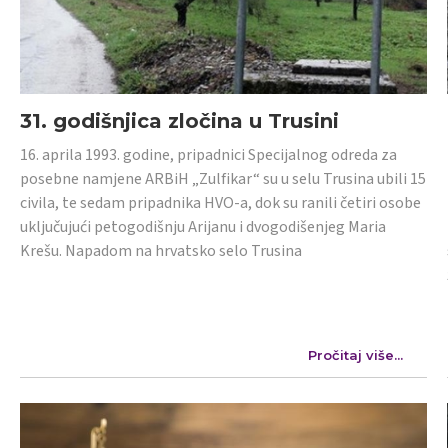
31. godišnjica zločina u Trusini
16. aprila 1993. godine, pripadnici Specijalnog odreda za
posebne namjene ARBiH „Zulfikar“ su u selu Trusina ubili 15
civila, te sedam pripadnika HVO-a, dok su ranili četiri osobe
uključujući petogodišnju Arijanu i dvogodišenjeg Maria
Krešu. Napadom na hrvatsko selo Trusina
Pročitaj više...