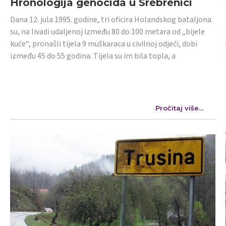
Hronologija genocida u Srebrenici
Dana 12. jula 1995. godine, tri oficira Holandskog bataljona
su, na livadi udaljenoj između 80 do 100 metara od „bijele
kuće“, pronašli tijela 9 muškaraca u civilnoj odjeći, dobi
između 45 do 55 godina. Tijela su im bila topla, a
Pročitaj više...