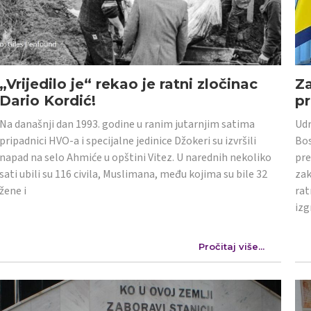
„Vrijedilo je“ rekao je ratni zločinac
Z
Dario Kordić!
p
Na današnji dan 1993. godine u ranim jutarnjim satima
Udr
pripadnici HVO-a i specijalne jedinice Džokeri su izvršili
Bos
napad na selo Ahmiće u opštini Vitez. U narednih nekoliko
pre
sati ubili su 116 civila, Muslimana, među kojima su bile 32
zak
žene i
rat
izg
Pročitaj više...