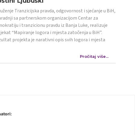
štini Ljubuški
uženje Tranzicijska pravda, odgovornost i sjećanje u BiH,
aradnji sa partnerskom organizacijom Centar za
okratiju i tranzicionu pravdu iz Banja Luke, realizuje
jekat “Mapiranje logora i mjesta zatočenja u BiH”.
ultat projekta je narativni opis svih logora i mjesta
Pročitaj više...
atori: