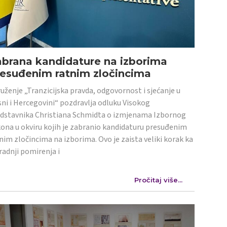
abrana kandidature na izborima
resuđenim ratnim zločincima
uženje „Tranzicijska pravda, odgovornost i sjećanje u
ni i Hercegovini“ pozdravlja odluku Visokog
dstavnika Christiana Schmidta o izmjenama Izbornog
ona u okviru kojih je zabranio kandidaturu presuđenim
nim zločincima na izborima. Ovo je zaista veliki korak ka
radnji pomirenja i
Pročitaj više...