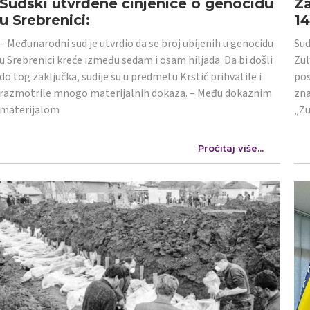
Sudski utvrđene činjenice o genocidu
Za
u Srebrenici:
1
– Međunarodni sud je utvrdio da se broj ubijenih u genocidu
Sud
u Srebrenici kreće između sedam i osam hiljada. Da bi došli
Zul
do tog zaključka, sudije su u predmetu Krstić prihvatile i
pos
razmotrile mnogo materijalnih dokaza. – Među dokaznim
zna
materijalom
„Zu
Pročitaj više...