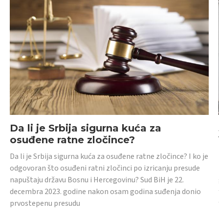
Da li je Srbija sigurna kuća za
osuđene ratne zločince?
Da li je Srbija sigurna kuća za osuđene ratne zločince? I ko je
odgovoran što osuđeni ratni zločinci po izricanju presude
napuštaju državu Bosnu i Hercegovinu? Sud BiH je 22.
decembra 2023. godine nakon osam godina suđenja donio
prvostepenu presudu