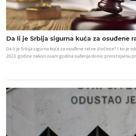
Da li je Srbija sigurna kuća za osuđene r
Da li je Srbija sigurna kuća za osuđene ratne zločince? I ko je
2023. godine nakon osam godina suđenja donio prvostepenu p