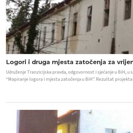
Logori i druga mjesta zatočenja za vrije
Udruženje Tranzicijska pravda, odgovornost i sjećanje u BiH, u 
“Mapiranje logora i mjesta zatočenja u BiH”. Rezultat projekta j