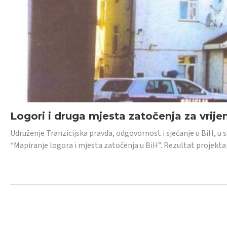
Logori i druga mjesta zatočenja za vrije
Udruženje Tranzicijska pravda, odgovornost i sjećanje u BiH, u 
“Mapiranje logora i mjesta zatočenja u BiH”. Rezultat projekta j