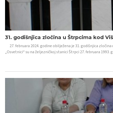
31. godišnjica zločina u Štrpcima kod V
27. februara 2024. godine obilježena je 31. godišnjica zločina 
„Osvetnici“ su na željezničkoj stanici Štrpci 27. februara 1993. 