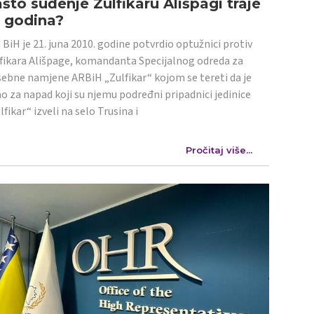
što suđenje Zulfikaru Ališpagi traje
4 godina?
 BiH je 21. juna 2010. godine potvrdio optužnici protiv
fikara Ališpage, komandanta Specijalnog odreda za
ebne namjene ARBiH „Zulfikar“ kojom se tereti da je
o za napad koji su njemu podređni pripadnici jedinice
lfikar“ izveli na selo Trusina i
Pročitaj više...