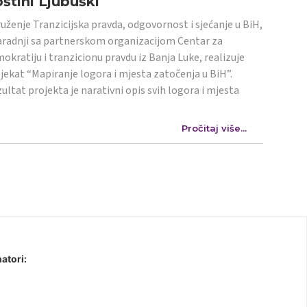
štini Ljubuški
uženje Tranzicijska pravda, odgovornost i sjećanje u BiH,
aradnji sa partnerskom organizacijom Centar za
okratiju i tranzicionu pravdu iz Banja Luke, realizuje
jekat “Mapiranje logora i mjesta zatočenja u BiH”.
ultat projekta je narativni opis svih logora i mjesta
Pročitaj više...
atori: