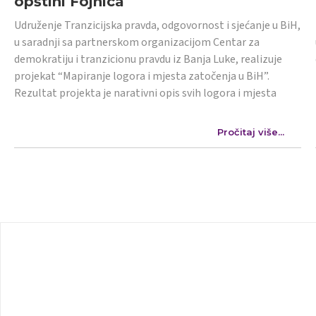
opštini Fojnica
Udruženje Tranzicijska pravda, odgovornost i sjećanje u BiH,
u saradnji sa partnerskom organizacijom Centar za
demokratiju i tranzicionu pravdu iz Banja Luke, realizuje
projekat “Mapiranje logora i mjesta zatočenja u BiH”.
Rezultat projekta je narativni opis svih logora i mjesta
Pročitaj više...