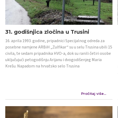
31. godišnjica zločina u Trusini
16. aprila 1993. godine, pripadnici Specijalnog odreda za
posebne namjene ARBiH „Zulfikar“ su u selu Trusina ubili 15
civila, te sedam pripadnika HVO-a, dok su ranili četiri osobe
uključujući petogodišnju Arijanu i dvogodišenjeg Maria
Krešu. Napadom na hrvatsko selo Trusina
Pročitaj više...