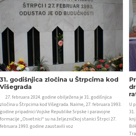
31. godišnjica zločina u Štrpcima kod
Pr
Višegrada
dr
ra
27. februara 2024. godine obilježena je 31. godišnjica
zločina u Štrpcima kod Višegrada. Naime, 27. februara 1993.
U p
godine pripadnici Vojske Republike Srpske i paravojne
31.
formacije „Osvetnici“ su na željezničkoj stanici Štrpci 27.
knj
februara 1993. godine zaustavili voz
BiH
Tra