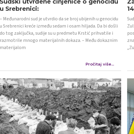
Sudski utvrđene činjenice o genocidu
Za
u Srebrenici:
1
– Međunarodni sud je utvrdio da se broj ubijenih u genocidu
Sud
u Srebrenici kreće između sedam i osam hiljada. Da bi došli
Zul
do tog zaključka, sudije su u predmetu Krstić prihvatile i
pos
razmotrile mnogo materijalnih dokaza. – Među dokaznim
zna
materijalom
„Zu
Pročitaj više...