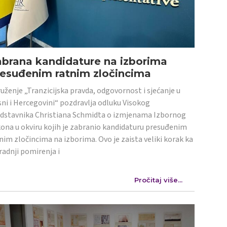
abrana kandidature na izborima
resuđenim ratnim zločincima
uženje „Tranzicijska pravda, odgovornost i sjećanje u
ni i Hercegovini“ pozdravlja odluku Visokog
dstavnika Christiana Schmidta o izmjenama Izbornog
ona u okviru kojih je zabranio kandidaturu presuđenim
nim zločincima na izborima. Ovo je zaista veliki korak ka
radnji pomirenja i
Pročitaj više...