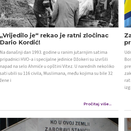
„Vrijedilo je“ rekao je ratni zločinac
Z
Dario Kordić!
p
Na današnji dan 1993. godine u ranim jutarnjim satima
Udr
pripadnici HVO-a i specijalne jedinice Džokeri su izvršili
Bos
napad na selo Ahmiće u opštini Vitez. U narednih nekoliko
pre
sati ubili su 116 civila, Muslimana, među kojima su bile 32
zak
žene i
rat
izg
Pročitaj više...