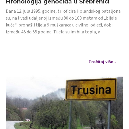
Hronologija genocida u Srebrenici
Dana 12. jula 1995. godine, tri oficira Holandskog bataljona
su, na livadi udaljenoj između 80 do 100 metara od „bijele
kuće“, pronašli tijela 9 muškaraca u civilnoj odjeći, dobi
između 45 do 55 godina. Tijela su im bila topla, a
Pročitaj više...