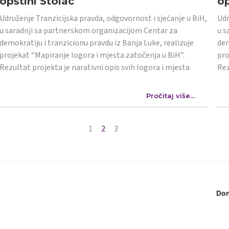
opštini Stolac
op
Udruženje Tranzicijska pravda, odgovornost i sjećanje u BiH,
Udr
u saradnji sa partnerskom organizacijom Centar za
u s
demokratiju i tranzicionu pravdu iz Banja Luke, realizuje
dem
projekat “Mapiranje logora i mjesta zatočenja u BiH”.
pro
Rezultat projekta je narativni opis svih logora i mjesta
Rez
Pročitaj više...
1
2
3
Don