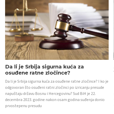
Da li je Srbija sigurna kuća za
osuđene ratne zločince?
Da li je Srbija sigurna kuća za osuđene ratne zločince? I ko je
odgovoran što osuđeni ratni zločinci po izricanju presude
napuštaju državu Bosnu i Hercegovinu? Sud BiH je 22.
decembra 2023. godine nakon osam godina suđenja donio
prvostepenu presudu