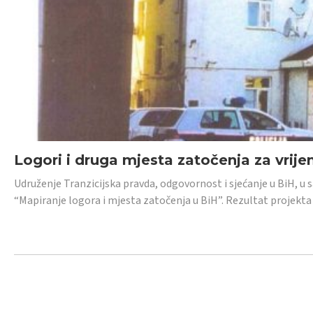
Logori i druga mjesta zatočenja za vrije
Udruženje Tranzicijska pravda, odgovornost i sjećanje u BiH, u 
“Mapiranje logora i mjesta zatočenja u BiH”. Rezultat projekta j