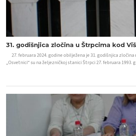
31. godišnjica zločina u Štrpcima kod V
27. februara 2024. godine obilježena je 31. godišnjica zločina 
„Osvetnici“ su na željezničkoj stanici Štrpci 27. februara 1993. 