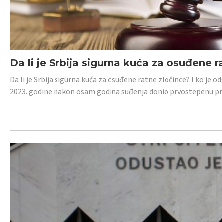
Da li je Srbija sigurna kuća za osuđene r
Da li je Srbija sigurna kuća za osuđene ratne zločince? I ko je
2023. godine nakon osam godina suđenja donio prvostepenu p