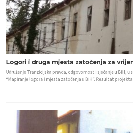
Logori i druga mjesta zatočenja za vrije
Udruženje Tranzicijska pravda, odgovornost i sjećanje u BiH, u 
“Mapiranje logora i mjesta zatočenja u BiH”. Rezultat projekta j