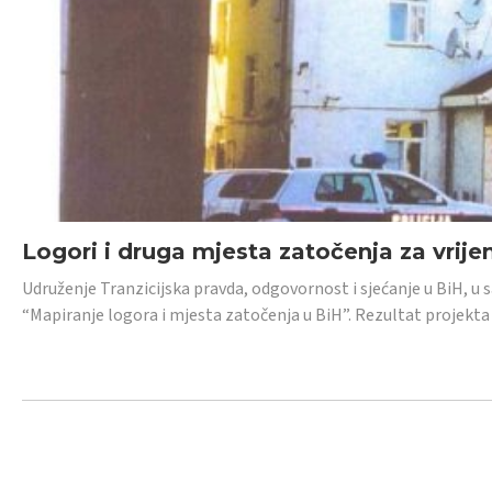
Logori i druga mjesta zatočenja za vrije
Udruženje Tranzicijska pravda, odgovornost i sjećanje u BiH, u 
“Mapiranje logora i mjesta zatočenja u BiH”. Rezultat projekta j