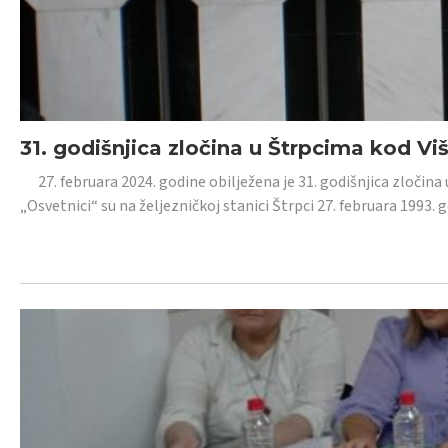
31. godišnjica zločina u Štrpcima kod V
27. februara 2024. godine obilježena je 31. godišnjica zločina 
„Osvetnici“ su na željezničkoj stanici Štrpci 27. februara 1993. 