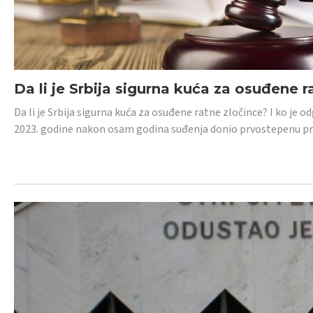
Da li je Srbija sigurna kuća za osuđene r
Da li je Srbija sigurna kuća za osuđene ratne zločince? I ko je
2023. godine nakon osam godina suđenja donio prvostepenu p