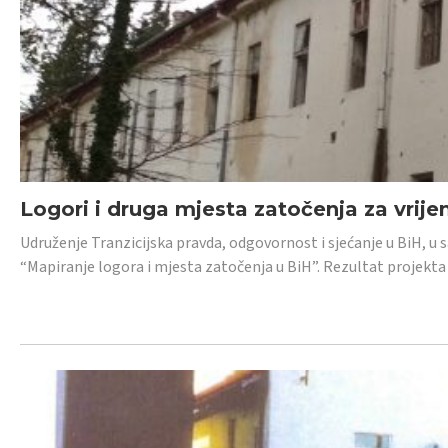
Logori i druga mjesta zatočenja za vrije
Udruženje Tranzicijska pravda, odgovornost i sjećanje u BiH, u 
“Mapiranje logora i mjesta zatočenja u BiH”. Rezultat projekta j