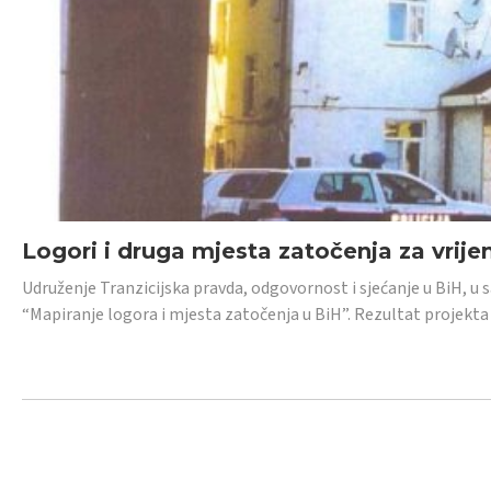
Logori i druga mjesta zatočenja za vrije
Udruženje Tranzicijska pravda, odgovornost i sjećanje u BiH, u 
“Mapiranje logora i mjesta zatočenja u BiH”. Rezultat projekta j