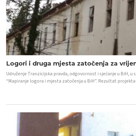
Logori i druga mjesta zatočenja za vrije
Udruženje Tranzicijska pravda, odgovornost i sjećanje u BiH, u 
“Mapiranje logora i mjesta zatočenja u BiH”. Rezultat projekta j