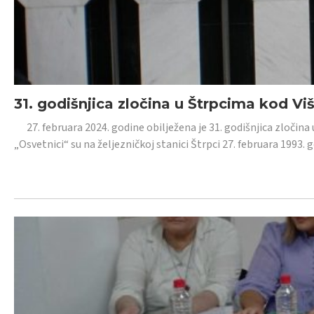
31. godišnjica zločina u Štrpcima kod V
27. februara 2024. godine obilježena je 31. godišnjica zločina 
„Osvetnici“ su na željezničkoj stanici Štrpci 27. februara 1993. 