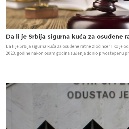
Da li je Srbija sigurna kuća za osuđene r
Da li je Srbija sigurna kuća za osuđene ratne zločince? I ko je
2023. godine nakon osam godina suđenja donio prvostepenu p