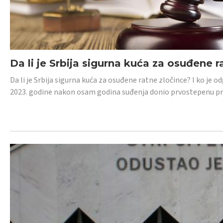
Da li je Srbija sigurna kuća za osuđene r
Da li je Srbija sigurna kuća za osuđene ratne zločince? I ko je
2023. godine nakon osam godina suđenja donio prvostepenu p