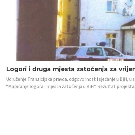
Logori i druga mjesta zatočenja za vrije
Udruženje Tranzicijska pravda, odgovornost i sjećanje u BiH, u 
“Mapiranje logora i mjesta zatočenja u BiH”. Rezultat projekta j