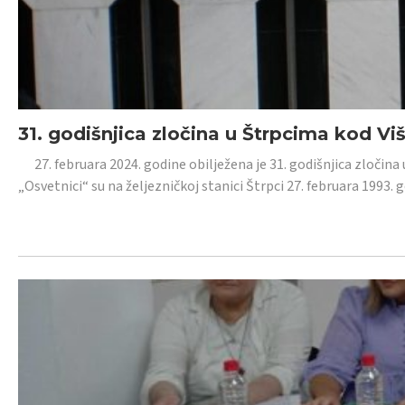
31. godišnjica zločina u Štrpcima kod V
27. februara 2024. godine obilježena je 31. godišnjica zločina 
„Osvetnici“ su na željezničkoj stanici Štrpci 27. februara 1993. 