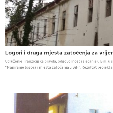
Logori i druga mjesta zatočenja za vrije
Udruženje Tranzicijska pravda, odgovornost i sjećanje u BiH, u 
“Mapiranje logora i mjesta zatočenja u BiH”. Rezultat projekta j