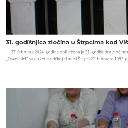
31. godišnjica zločina u Štrpcima kod V
27. februara 2024. godine obilježena je 31. godišnjica zločina 
„Osvetnici“ su na željezničkoj stanici Štrpci 27. februara 1993. 