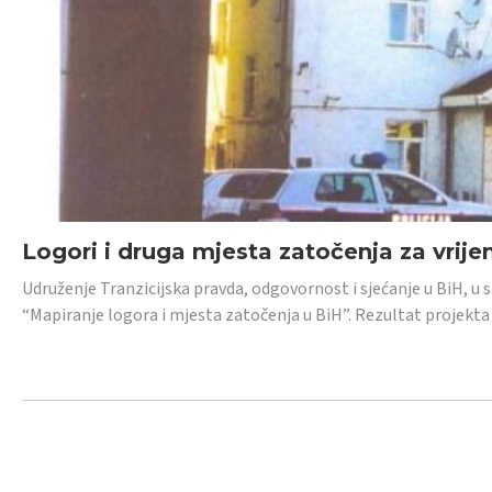
Logori i druga mjesta zatočenja za vrije
Udruženje Tranzicijska pravda, odgovornost i sjećanje u BiH, u 
“Mapiranje logora i mjesta zatočenja u BiH”. Rezultat projekta j