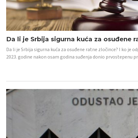
Da li je Srbija sigurna kuća za osuđene r
Da li je Srbija sigurna kuća za osuđene ratne zločince? I ko je
2023. godine nakon osam godina suđenja donio prvostepenu p