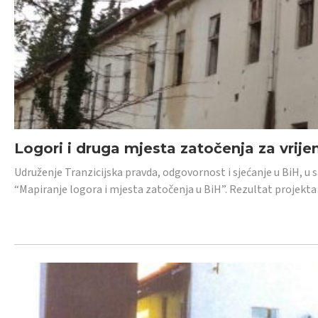
Logori i druga mjesta zatočenja za vrije
Udruženje Tranzicijska pravda, odgovornost i sjećanje u BiH, u 
“Mapiranje logora i mjesta zatočenja u BiH”. Rezultat projekta j