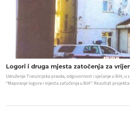
Logori i druga mjesta zatočenja za vrije
Udruženje Tranzicijska pravda, odgovornost i sjećanje u BiH, u 
“Mapiranje logora i mjesta zatočenja u BiH”. Rezultat projekta j