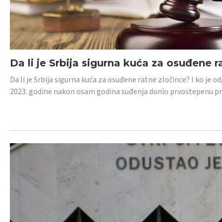
Da li je Srbija sigurna kuća za osuđene r
Da li je Srbija sigurna kuća za osuđene ratne zločince? I ko je
2023. godine nakon osam godina suđenja donio prvostepenu p