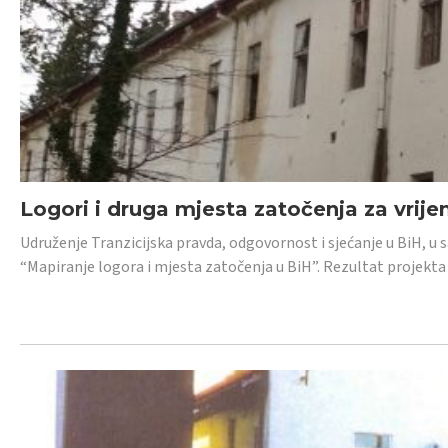
Logori i druga mjesta zatočenja za vrije
Udruženje Tranzicijska pravda, odgovornost i sjećanje u BiH, u 
“Mapiranje logora i mjesta zatočenja u BiH”. Rezultat projekta j