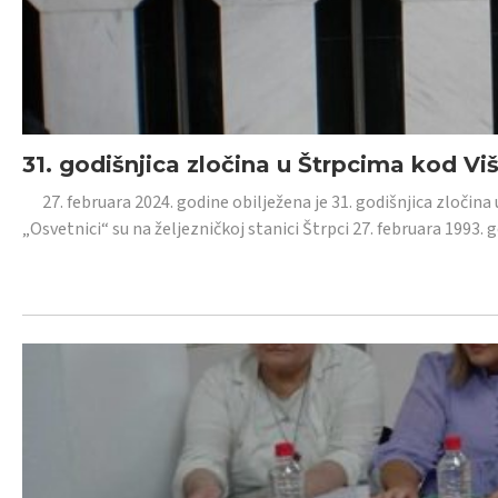
31. godišnjica zločina u Štrpcima kod V
27. februara 2024. godine obilježena je 31. godišnjica zločina 
„Osvetnici“ su na željezničkoj stanici Štrpci 27. februara 1993. 