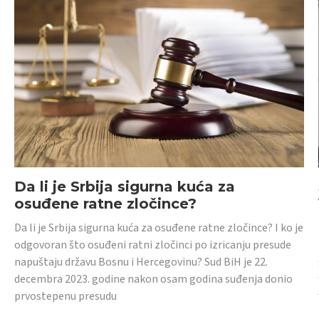
Da li je Srbija sigurna kuća za
osuđene ratne zločince?
Da li je Srbija sigurna kuća za osuđene ratne zločince? I ko je
odgovoran što osuđeni ratni zločinci po izricanju presude
napuštaju državu Bosnu i Hercegovinu? Sud BiH je 22.
decembra 2023. godine nakon osam godina suđenja donio
prvostepenu presudu