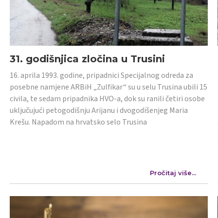
31. godišnjica zločina u Trusini
16. aprila 1993. godine, pripadnici Specijalnog odreda za
posebne namjene ARBiH „Zulfikar“ su u selu Trusina ubili 15
civila, te sedam pripadnika HVO-a, dok su ranili četiri osobe
uključujući petogodišnju Arijanu i dvogodišenjeg Maria
Krešu. Napadom na hrvatsko selo Trusina
Pročitaj više...