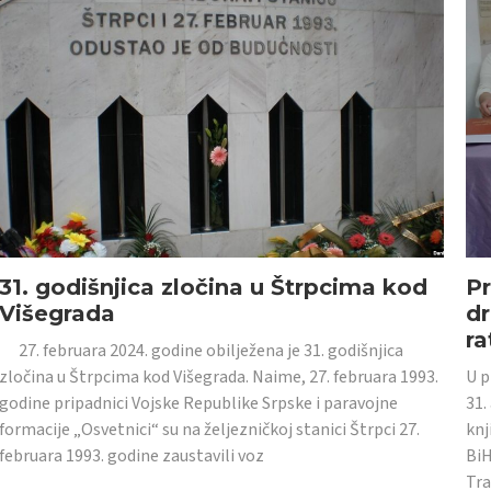
31. godišnjica zločina u Štrpcima kod
Pr
Višegrada
dr
ra
27. februara 2024. godine obilježena je 31. godišnjica
zločina u Štrpcima kod Višegrada. Naime, 27. februara 1993.
U p
godine pripadnici Vojske Republike Srpske i paravojne
31.
formacije „Osvetnici“ su na željezničkoj stanici Štrpci 27.
knj
februara 1993. godine zaustavili voz
BiH
Tra