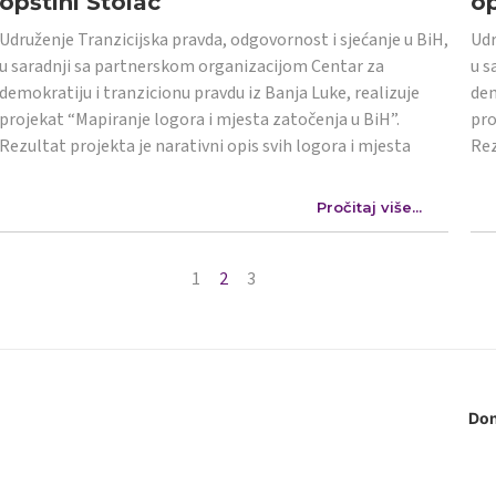
opštini Stolac
op
Udruženje Tranzicijska pravda, odgovornost i sjećanje u BiH,
Udr
u saradnji sa partnerskom organizacijom Centar za
u s
demokratiju i tranzicionu pravdu iz Banja Luke, realizuje
dem
projekat “Mapiranje logora i mjesta zatočenja u BiH”.
pro
Rezultat projekta je narativni opis svih logora i mjesta
Rez
Pročitaj više...
1
2
3
Don