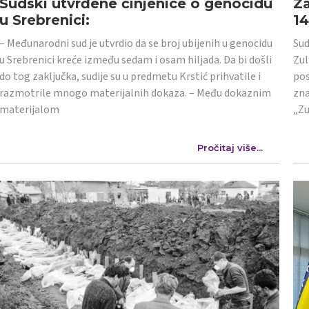
Sudski utvrđene činjenice o genocidu
Za
u Srebrenici:
1
– Međunarodni sud je utvrdio da se broj ubijenih u genocidu
Sud
u Srebrenici kreće između sedam i osam hiljada. Da bi došli
Zul
do tog zaključka, sudije su u predmetu Krstić prihvatile i
pos
razmotrile mnogo materijalnih dokaza. – Među dokaznim
zna
materijalom
„Zu
Pročitaj više...