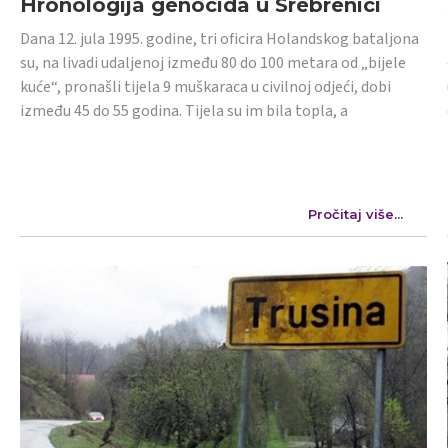
Hronologija genocida u Srebrenici
Dana 12. jula 1995. godine, tri oficira Holandskog bataljona
su, na livadi udaljenoj između 80 do 100 metara od „bijele
kuće“, pronašli tijela 9 muškaraca u civilnoj odjeći, dobi
između 45 do 55 godina. Tijela su im bila topla, a
Pročitaj više...