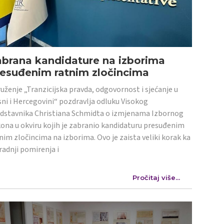
abrana kandidature na izborima
resuđenim ratnim zločincima
uženje „Tranzicijska pravda, odgovornost i sjećanje u
ni i Hercegovini“ pozdravlja odluku Visokog
dstavnika Christiana Schmidta o izmjenama Izbornog
ona u okviru kojih je zabranio kandidaturu presuđenim
nim zločincima na izborima. Ovo je zaista veliki korak ka
radnji pomirenja i
Pročitaj više...