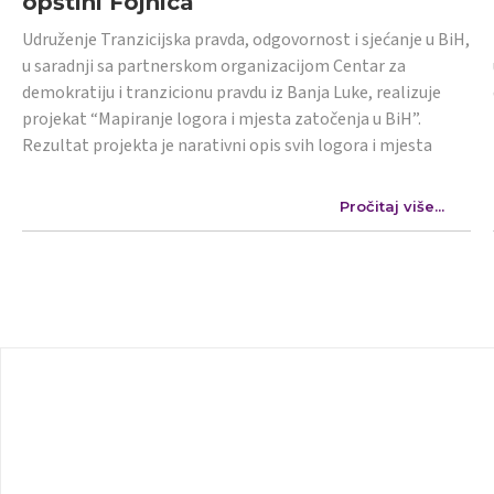
opštini Fojnica
Udruženje Tranzicijska pravda, odgovornost i sjećanje u BiH,
u saradnji sa partnerskom organizacijom Centar za
demokratiju i tranzicionu pravdu iz Banja Luke, realizuje
projekat “Mapiranje logora i mjesta zatočenja u BiH”.
Rezultat projekta je narativni opis svih logora i mjesta
Pročitaj više...