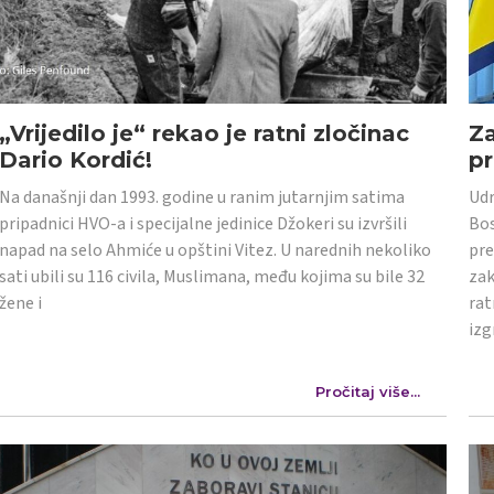
„Vrijedilo je“ rekao je ratni zločinac
Z
Dario Kordić!
p
Na današnji dan 1993. godine u ranim jutarnjim satima
Udr
pripadnici HVO-a i specijalne jedinice Džokeri su izvršili
Bos
napad na selo Ahmiće u opštini Vitez. U narednih nekoliko
pre
sati ubili su 116 civila, Muslimana, među kojima su bile 32
zak
žene i
rat
izg
Pročitaj više...