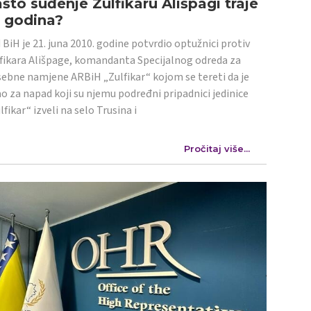
što suđenje Zulfikaru Ališpagi traje
4 godina?
 BiH je 21. juna 2010. godine potvrdio optužnici protiv
fikara Ališpage, komandanta Specijalnog odreda za
ebne namjene ARBiH „Zulfikar“ kojom se tereti da je
o za napad koji su njemu podređni pripadnici jedinice
lfikar“ izveli na selo Trusina i
Pročitaj više...