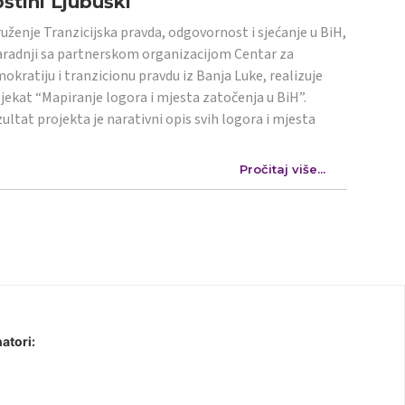
štini Ljubuški
uženje Tranzicijska pravda, odgovornost i sjećanje u BiH,
aradnji sa partnerskom organizacijom Centar za
okratiju i tranzicionu pravdu iz Banja Luke, realizuje
jekat “Mapiranje logora i mjesta zatočenja u BiH”.
ultat projekta je narativni opis svih logora i mjesta
Pročitaj više...
atori: