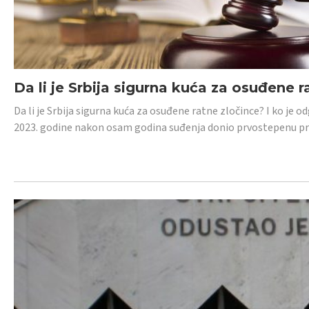
Da li je Srbija sigurna kuća za osuđene r
Da li je Srbija sigurna kuća za osuđene ratne zločince? I ko je
2023. godine nakon osam godina suđenja donio prvostepenu p