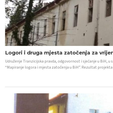
Logori i druga mjesta zatočenja za vrije
Udruženje Tranzicijska pravda, odgovornost i sjećanje u BiH, u 
“Mapiranje logora i mjesta zatočenja u BiH”. Rezultat projekta j