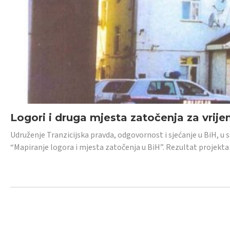
Logori i druga mjesta zatočenja za vrije
Udruženje Tranzicijska pravda, odgovornost i sjećanje u BiH, u 
“Mapiranje logora i mjesta zatočenja u BiH”. Rezultat projekta j