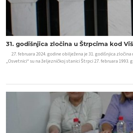
31. godišnjica zločina u Štrpcima kod V
27. februara 2024. godine obilježena je 31. godišnjica zločina 
„Osvetnici“ su na željezničkoj stanici Štrpci 27. februara 1993. 