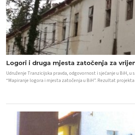
Logori i druga mjesta zatočenja za vrije
Udruženje Tranzicijska pravda, odgovornost i sjećanje u BiH, u 
“Mapiranje logora i mjesta zatočenja u BiH”. Rezultat projekta j