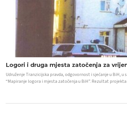
Logori i druga mjesta zatočenja za vrije
Udruženje Tranzicijska pravda, odgovornost i sjećanje u BiH, u 
“Mapiranje logora i mjesta zatočenja u BiH”. Rezultat projekta j