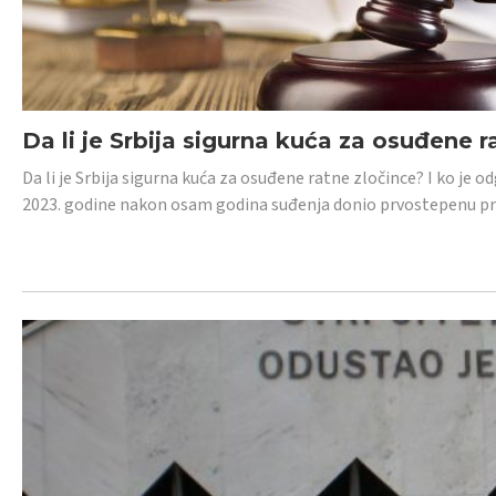
Da li je Srbija sigurna kuća za osuđene r
Da li je Srbija sigurna kuća za osuđene ratne zločince? I ko je
2023. godine nakon osam godina suđenja donio prvostepenu p