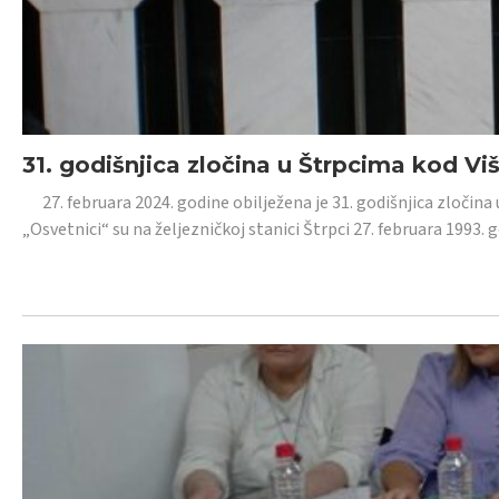
31. godišnjica zločina u Štrpcima kod V
27. februara 2024. godine obilježena je 31. godišnjica zločina 
„Osvetnici“ su na željezničkoj stanici Štrpci 27. februara 1993. 