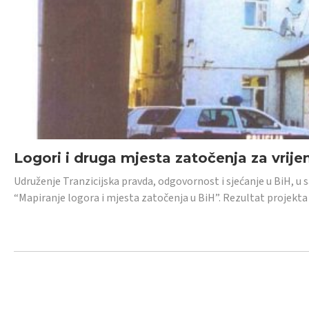
Logori i druga mjesta zatočenja za vrije
Udruženje Tranzicijska pravda, odgovornost i sjećanje u BiH, u 
“Mapiranje logora i mjesta zatočenja u BiH”. Rezultat projekta j