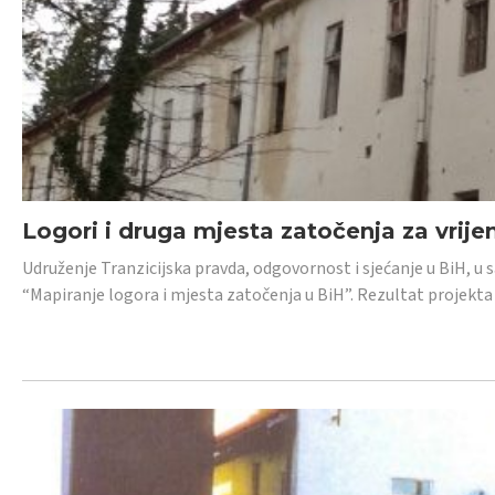
Logori i druga mjesta zatočenja za vrije
Udruženje Tranzicijska pravda, odgovornost i sjećanje u BiH, u 
“Mapiranje logora i mjesta zatočenja u BiH”. Rezultat projekta j