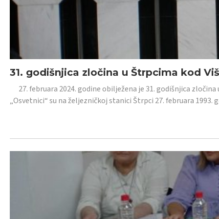
31. godišnjica zločina u Štrpcima kod V
27. februara 2024. godine obilježena je 31. godišnjica zločina 
„Osvetnici“ su na željezničkoj stanici Štrpci 27. februara 1993. 