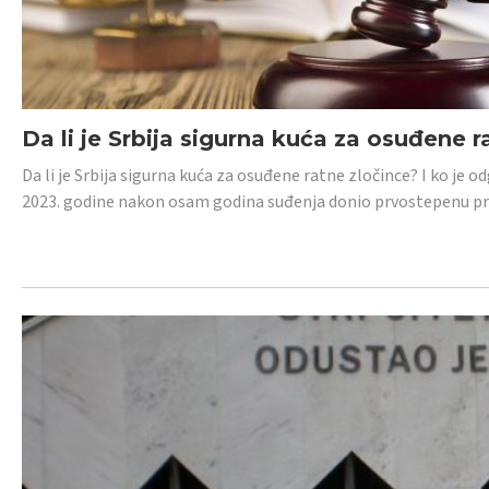
Da li je Srbija sigurna kuća za osuđene r
Da li je Srbija sigurna kuća za osuđene ratne zločince? I ko je
2023. godine nakon osam godina suđenja donio prvostepenu p