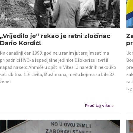
„Vrijedilo je“ rekao je ratni zločinac
Z
Dario Kordić!
p
Na današnji dan 1993. godine u ranim jutarnjim satima
Udr
pripadnici HVO-a i specijalne jedinice Džokeri su izvršili
Bos
napad na selo Ahmiće u opštini Vitez. U narednih nekoliko
pre
sati ubili su 116 civila, Muslimana, među kojima su bile 32
zak
žene i
rat
izg
Pročitaj više...