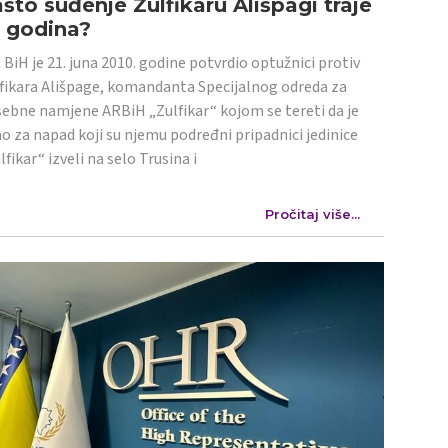
što suđenje Zulfikaru Ališpagi traje
4 godina?
 BiH je 21. juna 2010. godine potvrdio optužnici protiv
fikara Ališpage, komandanta Specijalnog odreda za
ebne namjene ARBiH „Zulfikar“ kojom se tereti da je
o za napad koji su njemu podređni pripadnici jedinice
lfikar“ izveli na selo Trusina i
Pročitaj više...