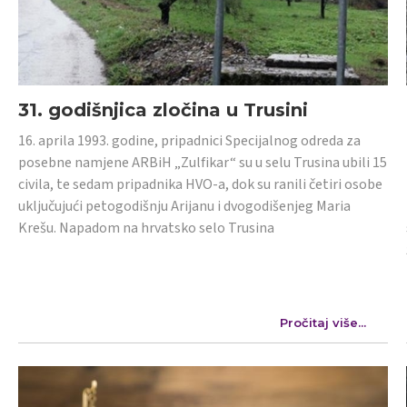
31. godišnjica zločina u Trusini
16. aprila 1993. godine, pripadnici Specijalnog odreda za
posebne namjene ARBiH „Zulfikar“ su u selu Trusina ubili 15
civila, te sedam pripadnika HVO-a, dok su ranili četiri osobe
uključujući petogodišnju Arijanu i dvogodišenjeg Maria
Krešu. Napadom na hrvatsko selo Trusina
Pročitaj više...