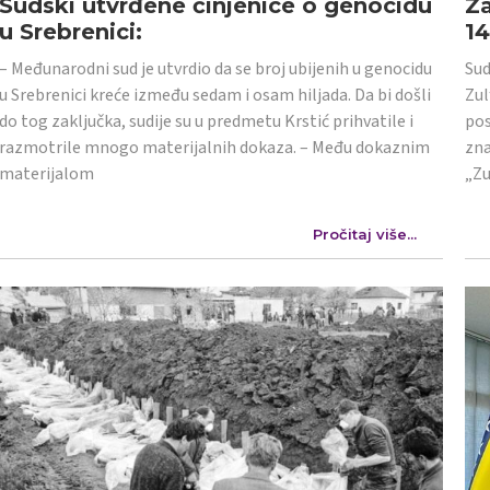
Sudski utvrđene činjenice o genocidu
Za
u Srebrenici:
1
– Međunarodni sud je utvrdio da se broj ubijenih u genocidu
Sud
u Srebrenici kreće između sedam i osam hiljada. Da bi došli
Zul
do tog zaključka, sudije su u predmetu Krstić prihvatile i
pos
razmotrile mnogo materijalnih dokaza. – Među dokaznim
zna
materijalom
„Zu
Pročitaj više...