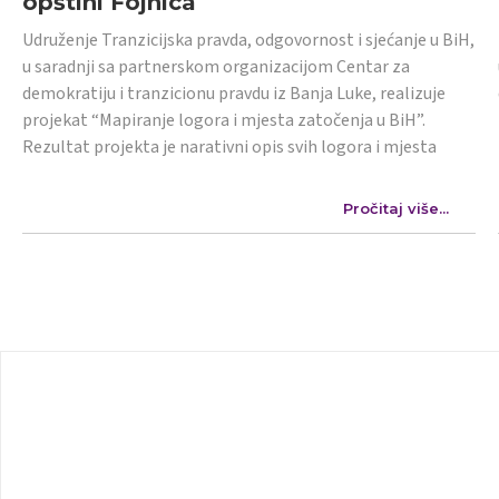
opštini Fojnica
Udruženje Tranzicijska pravda, odgovornost i sjećanje u BiH,
u saradnji sa partnerskom organizacijom Centar za
demokratiju i tranzicionu pravdu iz Banja Luke, realizuje
projekat “Mapiranje logora i mjesta zatočenja u BiH”.
Rezultat projekta je narativni opis svih logora i mjesta
Pročitaj više...