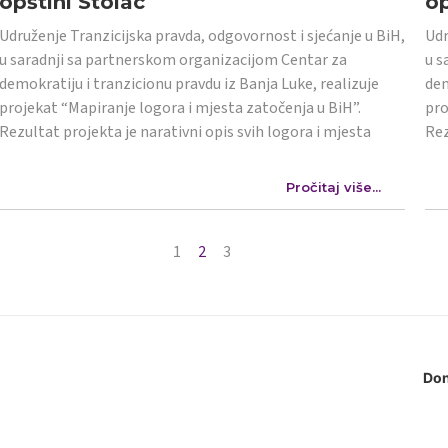
opštini Stolac
op
Udruženje Tranzicijska pravda, odgovornost i sjećanje u BiH,
Udr
u saradnji sa partnerskom organizacijom Centar za
u s
demokratiju i tranzicionu pravdu iz Banja Luke, realizuje
dem
projekat “Mapiranje logora i mjesta zatočenja u BiH”.
pro
Rezultat projekta je narativni opis svih logora i mjesta
Rez
Pročitaj više...
1
2
3
Don