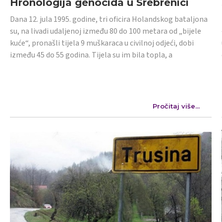
Hronologija genocida u Srebrenici
Dana 12. jula 1995. godine, tri oficira Holandskog bataljona
su, na livadi udaljenoj između 80 do 100 metara od „bijele
kuće“, pronašli tijela 9 muškaraca u civilnoj odjeći, dobi
između 45 do 55 godina. Tijela su im bila topla, a
Pročitaj više...