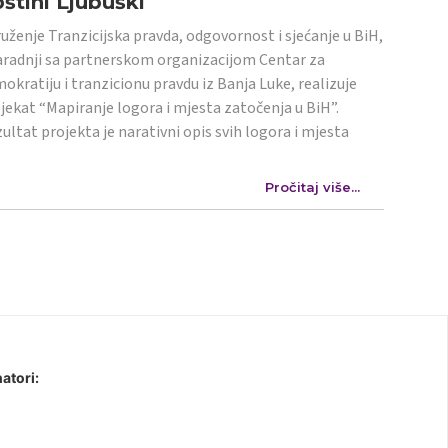
štini Ljubuški
uženje Tranzicijska pravda, odgovornost i sjećanje u BiH,
aradnji sa partnerskom organizacijom Centar za
okratiju i tranzicionu pravdu iz Banja Luke, realizuje
jekat “Mapiranje logora i mjesta zatočenja u BiH”.
ultat projekta je narativni opis svih logora i mjesta
Pročitaj više...
atori: