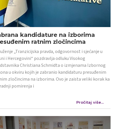
abrana kandidature na izborima
resuđenim ratnim zločincima
uženje „Tranzicijska pravda, odgovornost i sjećanje u
ni i Hercegovini“ pozdravlja odluku Visokog
dstavnika Christiana Schmidta o izmjenama Izbornog
ona u okviru kojih je zabranio kandidaturu presuđenim
nim zločincima na izborima. Ovo je zaista veliki korak ka
radnji pomirenja i
Pročitaj više...