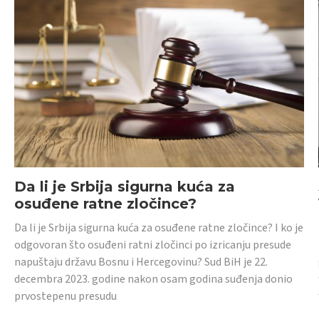
Da li je Srbija sigurna kuća za
osuđene ratne zločince?
Da li je Srbija sigurna kuća za osuđene ratne zločince? I ko je
odgovoran što osuđeni ratni zločinci po izricanju presude
napuštaju državu Bosnu i Hercegovinu? Sud BiH je 22.
decembra 2023. godine nakon osam godina suđenja donio
prvostepenu presudu