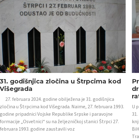
31. godišnjica zločina u Štrpcima kod
Pr
Višegrada
dr
ra
27. februara 2024. godine obilježena je 31. godišnjica
zločina u Štrpcima kod Višegrada. Naime, 27. februara 1993.
U p
godine pripadnici Vojske Republike Srpske i paravojne
31.
formacije „Osvetnici“ su na željezničkoj stanici Štrpci 27.
knj
februara 1993. godine zaustavili voz
BiH
Tra