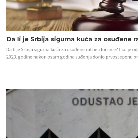
Da li je Srbija sigurna kuća za osuđene r
Da li je Srbija sigurna kuća za osuđene ratne zločince? I ko je
2023. godine nakon osam godina suđenja donio prvostepenu p