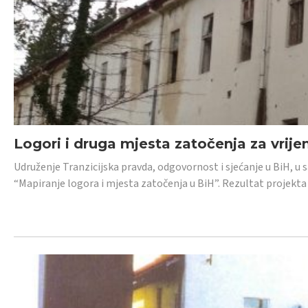
Logori i druga mjesta zatočenja za vrije
Udruženje Tranzicijska pravda, odgovornost i sjećanje u BiH, u 
“Mapiranje logora i mjesta zatočenja u BiH”. Rezultat projekta j