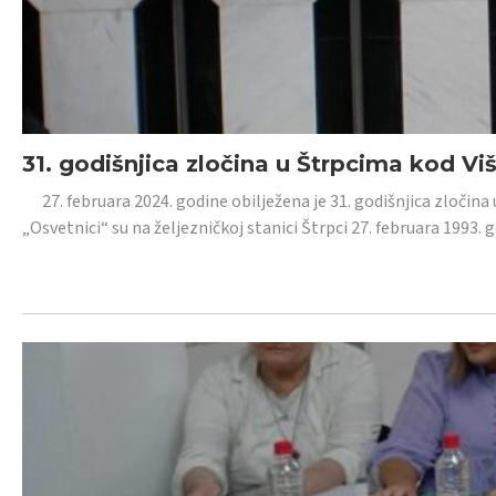
31. godišnjica zločina u Štrpcima kod V
27. februara 2024. godine obilježena je 31. godišnjica zločina 
„Osvetnici“ su na željezničkoj stanici Štrpci 27. februara 1993. 