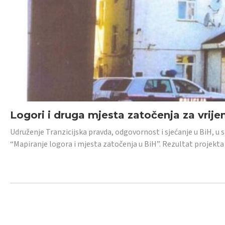
Logori i druga mjesta zatočenja za vrije
Udruženje Tranzicijska pravda, odgovornost i sjećanje u BiH, u 
“Mapiranje logora i mjesta zatočenja u BiH”. Rezultat projekta j