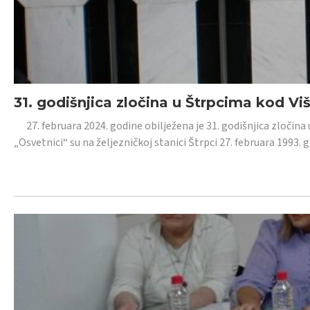
31. godišnjica zločina u Štrpcima kod V
27. februara 2024. godine obilježena je 31. godišnjica zločina 
„Osvetnici“ su na željezničkoj stanici Štrpci 27. februara 1993. 