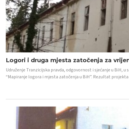
Logori i druga mjesta zatočenja za vrije
Udruženje Tranzicijska pravda, odgovornost i sjećanje u BiH, u 
“Mapiranje logora i mjesta zatočenja u BiH”. Rezultat projekta j