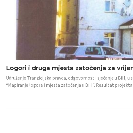
Logori i druga mjesta zatočenja za vrije
Udruženje Tranzicijska pravda, odgovornost i sjećanje u BiH, u 
“Mapiranje logora i mjesta zatočenja u BiH”. Rezultat projekta j