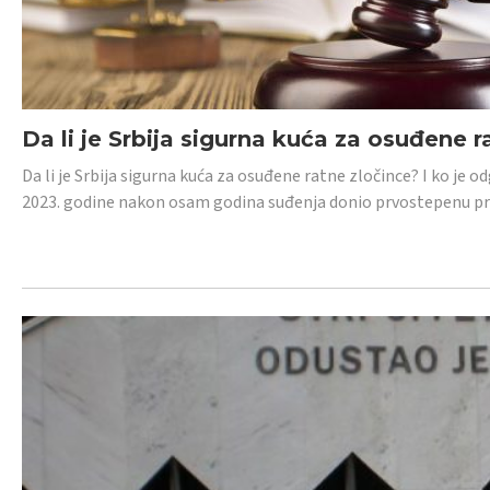
Da li je Srbija sigurna kuća za osuđene r
Da li je Srbija sigurna kuća za osuđene ratne zločince? I ko je
2023. godine nakon osam godina suđenja donio prvostepenu p