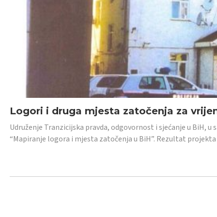
Logori i druga mjesta zatočenja za vrije
Udruženje Tranzicijska pravda, odgovornost i sjećanje u BiH, u 
“Mapiranje logora i mjesta zatočenja u BiH”. Rezultat projekta j