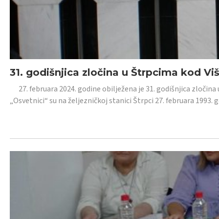
31. godišnjica zločina u Štrpcima kod V
27. februara 2024. godine obilježena je 31. godišnjica zločina 
„Osvetnici“ su na željezničkoj stanici Štrpci 27. februara 1993. 