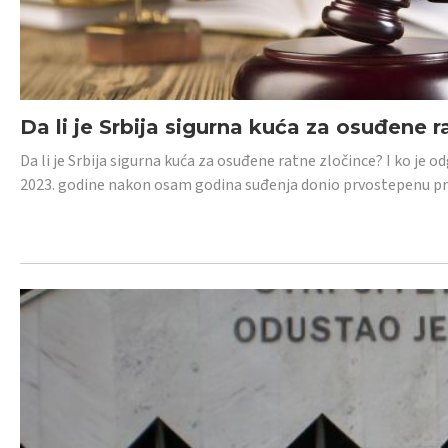
Da li je Srbija sigurna kuća za osuđene r
Da li je Srbija sigurna kuća za osuđene ratne zločince? I ko je
2023. godine nakon osam godina suđenja donio prvostepenu p