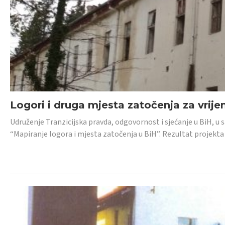
Logori i druga mjesta zatočenja za vrije
Udruženje Tranzicijska pravda, odgovornost i sjećanje u BiH, u 
“Mapiranje logora i mjesta zatočenja u BiH”. Rezultat projekta j