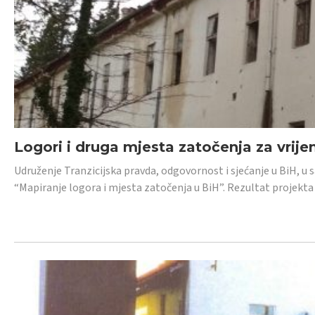
Logori i druga mjesta zatočenja za vrije
Udruženje Tranzicijska pravda, odgovornost i sjećanje u BiH, u 
“Mapiranje logora i mjesta zatočenja u BiH”. Rezultat projekta j