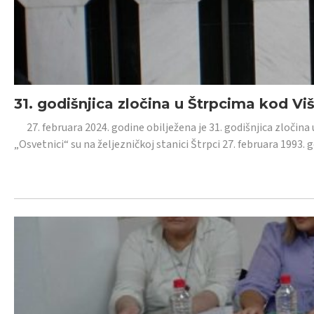
31. godišnjica zločina u Štrpcima kod V
27. februara 2024. godine obilježena je 31. godišnjica zločina 
„Osvetnici“ su na željezničkoj stanici Štrpci 27. februara 1993. 