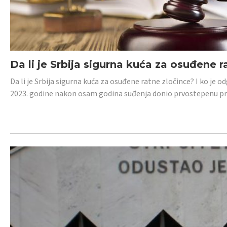
Da li je Srbija sigurna kuća za osuđene r
Da li je Srbija sigurna kuća za osuđene ratne zločince? I ko je
2023. godine nakon osam godina suđenja donio prvostepenu p