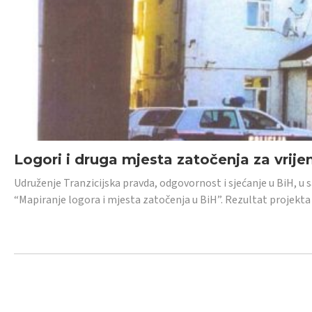
Logori i druga mjesta zatočenja za vrije
Udruženje Tranzicijska pravda, odgovornost i sjećanje u BiH, u 
“Mapiranje logora i mjesta zatočenja u BiH”. Rezultat projekta j