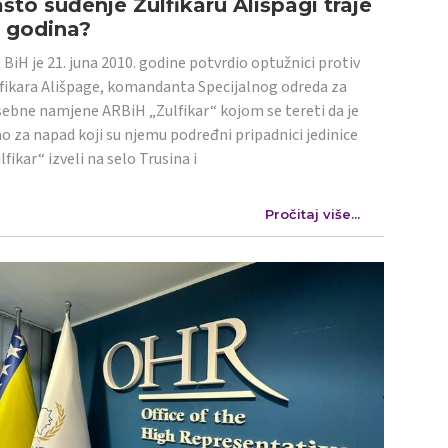
što suđenje Zulfikaru Ališpagi traje
4 godina?
 BiH je 21. juna 2010. godine potvrdio optužnici protiv
fikara Ališpage, komandanta Specijalnog odreda za
ebne namjene ARBiH „Zulfikar“ kojom se tereti da je
o za napad koji su njemu podređni pripadnici jedinice
lfikar“ izveli na selo Trusina i
Pročitaj više...