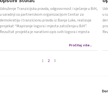
opštini Stolac
op
Udruženje Tranzicijska pravda, odgovornost i sjećanje u BiH,
Udr
u saradnji sa partnerskom organizacijom Centar za
u s
demokratiju i tranzicionu pravdu iz Banja Luke, realizuje
dem
projekat “Mapiranje logora i mjesta zatočenja u BiH”.
pro
Rezultat projekta je narativni opis svih logora i mjesta
Rez
Pročitaj više...
1
2
3
Don