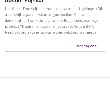
opštini Fojnica
Udruženje Tranzicijska pravda, odgovornost i sjećanje u BiH,
u saradnji sa partnerskom organizacijom Centar za
demokratiju i tranzicionu pravdu iz Banja Luke, realizuje
projekat “Mapiranje logora i mjesta zatočenja u BiH”.
Rezultat projekta je narativni opis svih logora i mjesta
Pročitaj više...