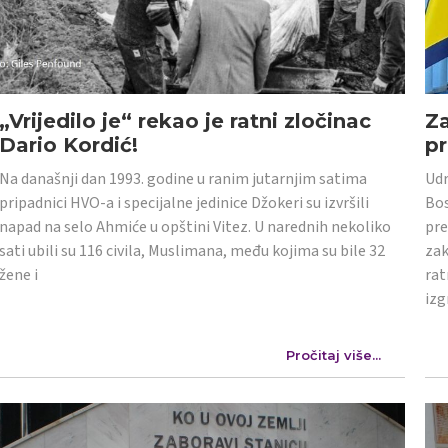
„Vrijedilo je“ rekao je ratni zločinac
Z
Dario Kordić!
p
Na današnji dan 1993. godine u ranim jutarnjim satima
Udr
pripadnici HVO-a i specijalne jedinice Džokeri su izvršili
Bos
napad na selo Ahmiće u opštini Vitez. U narednih nekoliko
pre
sati ubili su 116 civila, Muslimana, među kojima su bile 32
zak
žene i
rat
izg
Pročitaj više...