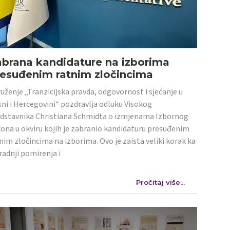
abrana kandidature na izborima
resuđenim ratnim zločincima
uženje „Tranzicijska pravda, odgovornost i sjećanje u
ni i Hercegovini“ pozdravlja odluku Visokog
dstavnika Christiana Schmidta o izmjenama Izbornog
ona u okviru kojih je zabranio kandidaturu presuđenim
nim zločincima na izborima. Ovo je zaista veliki korak ka
radnji pomirenja i
Pročitaj više...