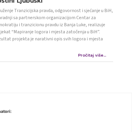
štini Ljubuški
uženje Tranzicijska pravda, odgovornost i sjećanje u BiH,
aradnji sa partnerskom organizacijom Centar za
okratiju i tranzicionu pravdu iz Banja Luke, realizuje
jekat “Mapiranje logora i mjesta zatočenja u BiH”.
ultat projekta je narativni opis svih logora i mjesta
Pročitaj više...
atori: