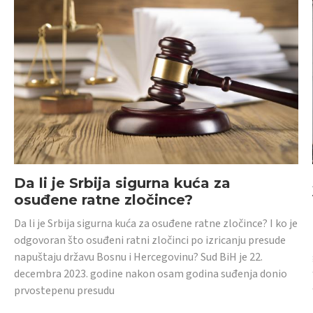
Da li je Srbija sigurna kuća za
osuđene ratne zločince?
Da li je Srbija sigurna kuća za osuđene ratne zločince? I ko je
odgovoran što osuđeni ratni zločinci po izricanju presude
napuštaju državu Bosnu i Hercegovinu? Sud BiH je 22.
decembra 2023. godine nakon osam godina suđenja donio
prvostepenu presudu