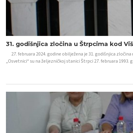
31. godišnjica zločina u Štrpcima kod V
27. februara 2024. godine obilježena je 31. godišnjica zločina 
„Osvetnici“ su na željezničkoj stanici Štrpci 27. februara 1993. 