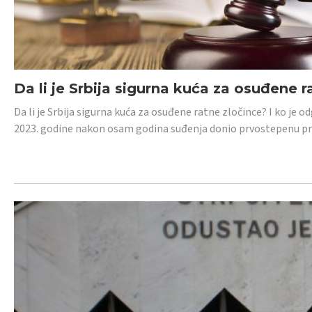
Da li je Srbija sigurna kuća za osuđene r
Da li je Srbija sigurna kuća za osuđene ratne zločince? I ko je
2023. godine nakon osam godina suđenja donio prvostepenu p