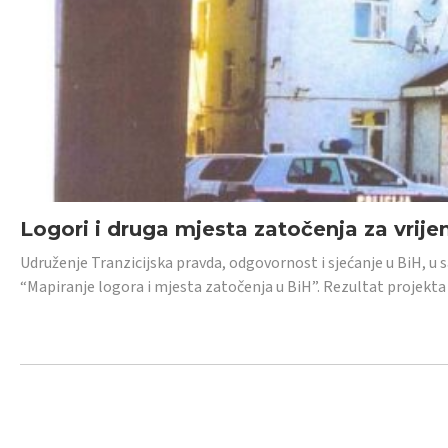
Logori i druga mjesta zatočenja za vrije
Udruženje Tranzicijska pravda, odgovornost i sjećanje u BiH, u 
“Mapiranje logora i mjesta zatočenja u BiH”. Rezultat projekta j