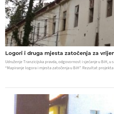
Logori i druga mjesta zatočenja za vrije
Udruženje Tranzicijska pravda, odgovornost i sjećanje u BiH, u 
“Mapiranje logora i mjesta zatočenja u BiH”. Rezultat projekta j