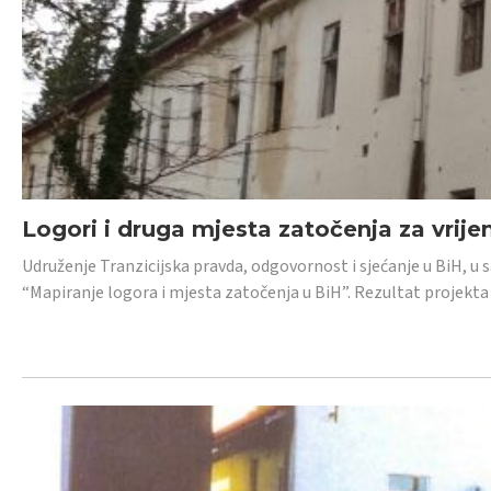
Logori i druga mjesta zatočenja za vrije
Udruženje Tranzicijska pravda, odgovornost i sjećanje u BiH, u 
“Mapiranje logora i mjesta zatočenja u BiH”. Rezultat projekta j