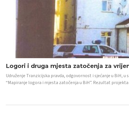
Logori i druga mjesta zatočenja za vrije
Udruženje Tranzicijska pravda, odgovornost i sjećanje u BiH, u 
“Mapiranje logora i mjesta zatočenja u BiH”. Rezultat projekta j