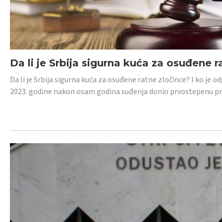
Da li je Srbija sigurna kuća za osuđene r
Da li je Srbija sigurna kuća za osuđene ratne zločince? I ko je
2023. godine nakon osam godina suđenja donio prvostepenu p