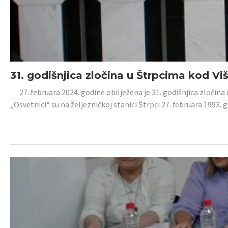
31. godišnjica zločina u Štrpcima kod V
27. februara 2024. godine obilježena je 31. godišnjica zločina 
„Osvetnici“ su na željezničkoj stanici Štrpci 27. februara 1993. 