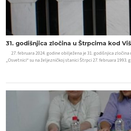
31. godišnjica zločina u Štrpcima kod V
27. februara 2024. godine obilježena je 31. godišnjica zločina 
„Osvetnici“ su na željezničkoj stanici Štrpci 27. februara 1993. 