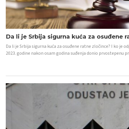
Da li je Srbija sigurna kuća za osuđene r
Da li je Srbija sigurna kuća za osuđene ratne zločince? I ko je
2023. godine nakon osam godina suđenja donio prvostepenu p