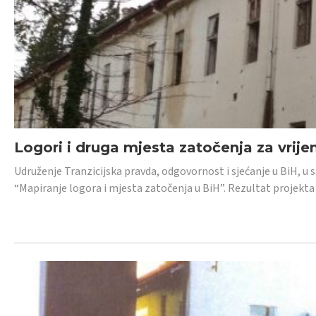
Logori i druga mjesta zatočenja za vrije
Udruženje Tranzicijska pravda, odgovornost i sjećanje u BiH, u 
“Mapiranje logora i mjesta zatočenja u BiH”. Rezultat projekta j