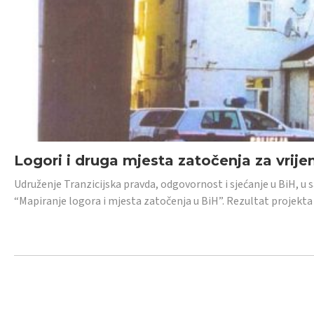
Logori i druga mjesta zatočenja za vrije
Udruženje Tranzicijska pravda, odgovornost i sjećanje u BiH, u 
“Mapiranje logora i mjesta zatočenja u BiH”. Rezultat projekta j