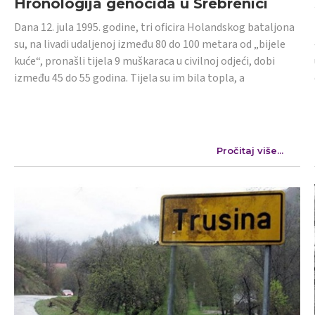
Hronologija genocida u Srebrenici
Dana 12. jula 1995. godine, tri oficira Holandskog bataljona
su, na livadi udaljenoj između 80 do 100 metara od „bijele
kuće“, pronašli tijela 9 muškaraca u civilnoj odjeći, dobi
između 45 do 55 godina. Tijela su im bila topla, a
Pročitaj više...