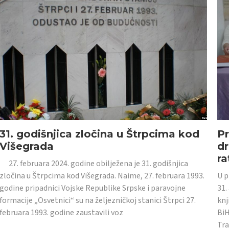
31. godišnjica zločina u Štrpcima kod
Pr
Višegrada
dr
ra
27. februara 2024. godine obilježena je 31. godišnjica
zločina u Štrpcima kod Višegrada. Naime, 27. februara 1993.
U p
godine pripadnici Vojske Republike Srpske i paravojne
31.
formacije „Osvetnici“ su na željezničkoj stanici Štrpci 27.
knj
februara 1993. godine zaustavili voz
BiH
Tra