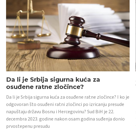
Da li je Srbija sigurna kuća za
osuđene ratne zločince?
Da li je Srbija sigurna kuća za osuđene ratne zločince? I ko je
odgovoran što osuđeni ratni zločinci po izricanju presude
napuštaju državu Bosnu i Hercegovinu? Sud BiH je 22.
decembra 2023. godine nakon osam godina suđenja donio
prvostepenu presudu