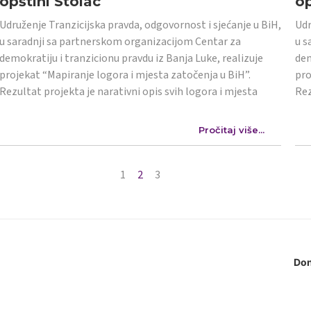
opštini Stolac
op
Udruženje Tranzicijska pravda, odgovornost i sjećanje u BiH,
Udr
u saradnji sa partnerskom organizacijom Centar za
u s
demokratiju i tranzicionu pravdu iz Banja Luke, realizuje
dem
projekat “Mapiranje logora i mjesta zatočenja u BiH”.
pro
Rezultat projekta je narativni opis svih logora i mjesta
Rez
Pročitaj više...
1
2
3
Don