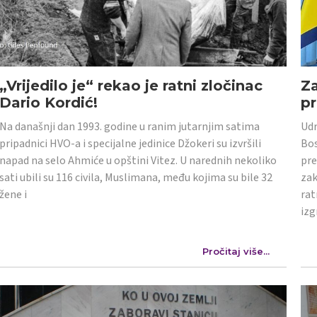
„Vrijedilo je“ rekao je ratni zločinac
Z
Dario Kordić!
p
Na današnji dan 1993. godine u ranim jutarnjim satima
Udr
pripadnici HVO-a i specijalne jedinice Džokeri su izvršili
Bos
napad na selo Ahmiće u opštini Vitez. U narednih nekoliko
pre
sati ubili su 116 civila, Muslimana, među kojima su bile 32
zak
žene i
rat
izg
Pročitaj više...