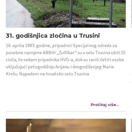
31. godišnjica zločina u Trusini
16. aprila 1993. godine, pripadnici Specijalnog odreda za
posebne namjene ARBiH „Zulfikar“ su u selu Trusina ubili 15
civila, te sedam pripadnika HVO-a, dok su ranili četiri osobe
uključujući petogodišnju Arijanu i dvogodišenjeg Maria
Krešu. Napadom na hrvatsko selo Trusina
Pročitaj više...