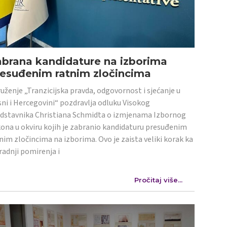
abrana kandidature na izborima
resuđenim ratnim zločincima
uženje „Tranzicijska pravda, odgovornost i sjećanje u
ni i Hercegovini“ pozdravlja odluku Visokog
dstavnika Christiana Schmidta o izmjenama Izbornog
ona u okviru kojih je zabranio kandidaturu presuđenim
nim zločincima na izborima. Ovo je zaista veliki korak ka
radnji pomirenja i
Pročitaj više...