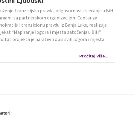
štini Ljubuški
uženje Tranzicijska pravda, odgovornost i sjećanje u BiH,
aradnji sa partnerskom organizacijom Centar za
okratiju i tranzicionu pravdu iz Banja Luke, realizuje
jekat “Mapiranje logora i mjesta zatočenja u BiH”.
ultat projekta je narativni opis svih logora i mjesta
Pročitaj više...
atori: