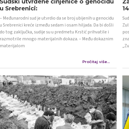
Sudski utvrđene činjenice o genocidu
Za
u Srebrenici:
1
– Međunarodni sud je utvrdio da se broj ubijenih u genocidu
Sud
u Srebrenici kreće između sedam i osam hiljada. Da bi došli
Zul
do tog zaključka, sudije su u predmetu Krstić prihvatile i
pos
razmotrile mnogo materijalnih dokaza. – Među dokaznim
zna
materijalom
„Zu
Pročitaj više...