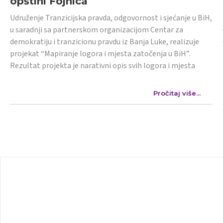
opštini Fojnica
Udruženje Tranzicijska pravda, odgovornost i sjećanje u BiH,
u saradnji sa partnerskom organizacijom Centar za
demokratiju i tranzicionu pravdu iz Banja Luke, realizuje
projekat “Mapiranje logora i mjesta zatočenja u BiH”.
Rezultat projekta je narativni opis svih logora i mjesta
Pročitaj više...