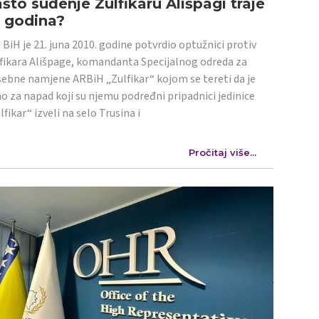
što suđenje Zulfikaru Ališpagi traje
4 godina?
 BiH je 21. juna 2010. godine potvrdio optužnici protiv
fikara Ališpage, komandanta Specijalnog odreda za
ebne namjene ARBiH „Zulfikar“ kojom se tereti da je
o za napad koji su njemu podređni pripadnici jedinice
lfikar“ izveli na selo Trusina i
Pročitaj više...