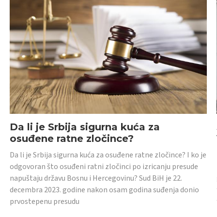
Da li je Srbija sigurna kuća za
osuđene ratne zločince?
Da li je Srbija sigurna kuća za osuđene ratne zločince? I ko je
odgovoran što osuđeni ratni zločinci po izricanju presude
napuštaju državu Bosnu i Hercegovinu? Sud BiH je 22.
decembra 2023. godine nakon osam godina suđenja donio
prvostepenu presudu