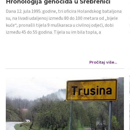
Hronologija genocida u Srebrenici
Dana 12. jula 1995. godine, tri oficira Holandskog bataljona
su, na livadi udaljenoj između 80 do 100 metara od „bijele
kuće“, pronašli tijela 9 muškaraca u civilnoj odjeći, dobi
između 45 do 55 godina. Tijela su im bila topla, a
Pročitaj više...