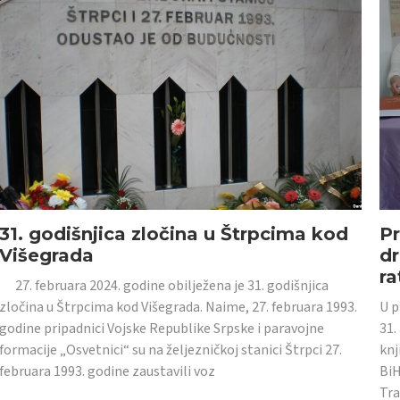
31. godišnjica zločina u Štrpcima kod
Pr
Višegrada
dr
ra
27. februara 2024. godine obilježena je 31. godišnjica
zločina u Štrpcima kod Višegrada. Naime, 27. februara 1993.
U p
godine pripadnici Vojske Republike Srpske i paravojne
31.
formacije „Osvetnici“ su na željezničkoj stanici Štrpci 27.
knj
februara 1993. godine zaustavili voz
BiH
Tra