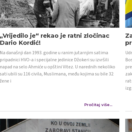
„Vrijedilo je“ rekao je ratni zločinac
Z
Dario Kordić!
p
Na današnji dan 1993. godine u ranim jutarnjim satima
Udr
pripadnici HVO-a i specijalne jedinice Džokeri su izvršili
Bos
napad na selo Ahmiće u opštini Vitez. U narednih nekoliko
pre
sati ubili su 116 civila, Muslimana, među kojima su bile 32
zak
žene i
rat
izg
Pročitaj više...