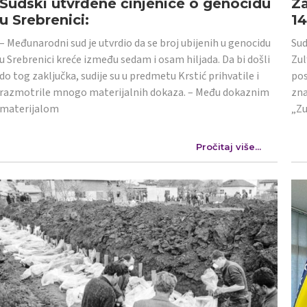
Sudski utvrđene činjenice o genocidu
Za
u Srebrenici:
1
– Međunarodni sud je utvrdio da se broj ubijenih u genocidu
Sud
u Srebrenici kreće između sedam i osam hiljada. Da bi došli
Zul
do tog zaključka, sudije su u predmetu Krstić prihvatile i
pos
razmotrile mnogo materijalnih dokaza. – Među dokaznim
zna
materijalom
„Zu
Pročitaj više...