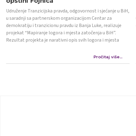
opštini Fojnica
Udruženje Tranzicijska pravda, odgovornost i sjećanje u BiH,
u saradnji sa partnerskom organizacijom Centar za
demokratiju i tranzicionu pravdu iz Banja Luke, realizuje
projekat “Mapiranje logora i mjesta zatočenja u BiH”.
Rezultat projekta je narativni opis svih logora i mjesta
Pročitaj više...