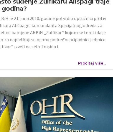
što suđenje Zulfikaru Ališpagi traje
4 godina?
 BiH je 21. juna 2010. godine potvrdio optužnici protiv
fikara Ališpage, komandanta Specijalnog odreda za
ebne namjene ARBiH „Zulfikar“ kojom se tereti da je
o za napad koji su njemu podređni pripadnici jedinice
lfikar“ izveli na selo Trusina i
Pročitaj više...