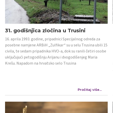
31. godišnjica zločina u Trusini
16. aprila 1993. godine, pripadnici Specijalnog odreda za
posebne namjene ARBiH „Zulfikar“ su u selu Trusina ubili 15
civila, te sedam pripadnika HVO-a, dok su ranili četiri osobe
uključujući petogodišnju Arijanu i dvogodišenjeg Maria
Krešu. Napadom na hrvatsko selo Trusina
Pročitaj više...