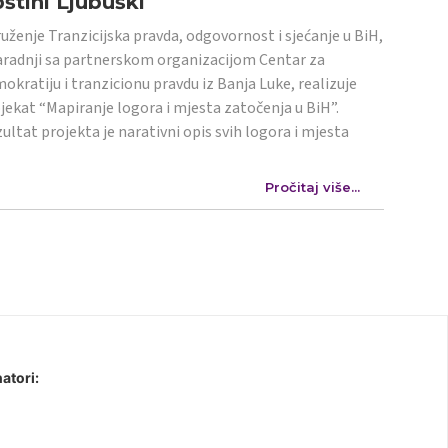
štini Ljubuški
uženje Tranzicijska pravda, odgovornost i sjećanje u BiH,
aradnji sa partnerskom organizacijom Centar za
okratiju i tranzicionu pravdu iz Banja Luke, realizuje
jekat “Mapiranje logora i mjesta zatočenja u BiH”.
ultat projekta je narativni opis svih logora i mjesta
Pročitaj više...
atori: