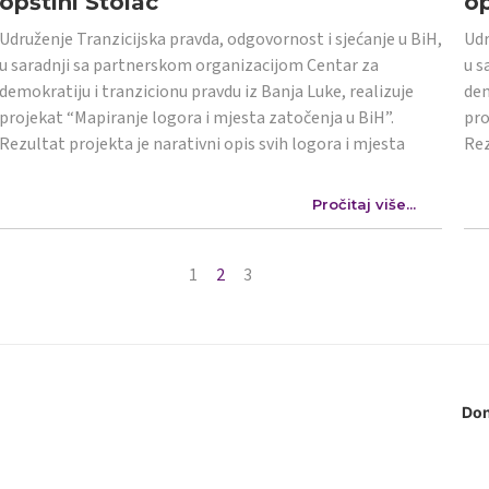
opštini Stolac
op
Udruženje Tranzicijska pravda, odgovornost i sjećanje u BiH,
Udr
u saradnji sa partnerskom organizacijom Centar za
u s
demokratiju i tranzicionu pravdu iz Banja Luke, realizuje
dem
projekat “Mapiranje logora i mjesta zatočenja u BiH”.
pro
Rezultat projekta je narativni opis svih logora i mjesta
Rez
Pročitaj više...
1
2
3
Don