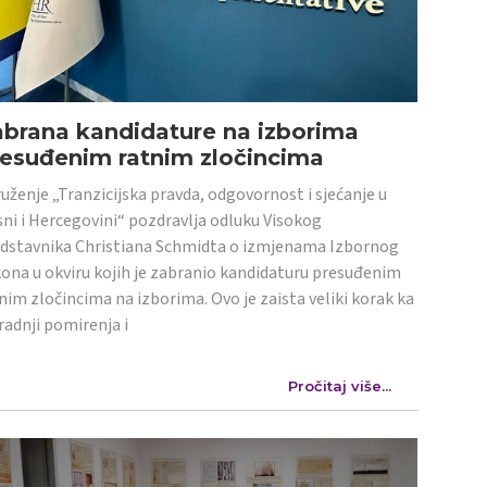
abrana kandidature na izborima
resuđenim ratnim zločincima
uženje „Tranzicijska pravda, odgovornost i sjećanje u
ni i Hercegovini“ pozdravlja odluku Visokog
dstavnika Christiana Schmidta o izmjenama Izbornog
ona u okviru kojih je zabranio kandidaturu presuđenim
nim zločincima na izborima. Ovo je zaista veliki korak ka
radnji pomirenja i
Pročitaj više...