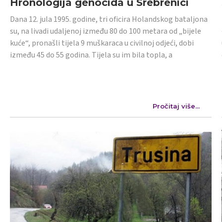
Hronologija genocida u Srebrenici
Dana 12. jula 1995. godine, tri oficira Holandskog bataljona
su, na livadi udaljenoj između 80 do 100 metara od „bijele
kuće“, pronašli tijela 9 muškaraca u civilnoj odjeći, dobi
između 45 do 55 godina. Tijela su im bila topla, a
Pročitaj više...