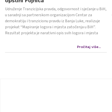
opštini Fojnica
Udruženje Tranzicijska pravda, odgovornost i sjećanje u BiH,
u saradnji sa partnerskom organizacijom Centar za
demokratiju i tranzicionu pravdu iz Banja Luke, realizuje
projekat “Mapiranje logora i mjesta zatočenja u BiH”.
Rezultat projekta je narativni opis svih logora i mjesta
Pročitaj više...