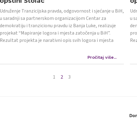
opštini Stolac
op
Udruženje Tranzicijska pravda, odgovornost i sjećanje u BiH,
Udr
u saradnji sa partnerskom organizacijom Centar za
u s
demokratiju i tranzicionu pravdu iz Banja Luke, realizuje
dem
projekat “Mapiranje logora i mjesta zatočenja u BiH”.
pro
Rezultat projekta je narativni opis svih logora i mjesta
Rez
Pročitaj više...
1
2
3
Don