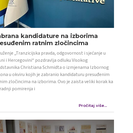
abrana kandidature na izborima
resuđenim ratnim zločincima
uženje „Tranzicijska pravda, odgovornost i sjećanje u
ni i Hercegovini“ pozdravlja odluku Visokog
dstavnika Christiana Schmidta o izmjenama Izbornog
ona u okviru kojih je zabranio kandidaturu presuđenim
nim zločincima na izborima. Ovo je zaista veliki korak ka
radnji pomirenja i
Pročitaj više...