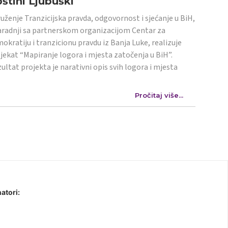
štini Ljubuški
uženje Tranzicijska pravda, odgovornost i sjećanje u BiH,
aradnji sa partnerskom organizacijom Centar za
okratiju i tranzicionu pravdu iz Banja Luke, realizuje
jekat “Mapiranje logora i mjesta zatočenja u BiH”.
ultat projekta je narativni opis svih logora i mjesta
Pročitaj više...
atori: