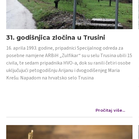
31. godišnjica zločina u Trusini
16. aprila 1993. godine, pripadnici Specijalnog odreda za
posebne namjene ARBiH „Zulfikar“ su u selu Trusina ubili 15
civila, te sedam pripadnika HVO-a, dok su ranili četiri osobe
uključujući petogodišnju Arijanu i dvogodišenjeg Maria
Krešu. Napadom na hrvatsko selo Trusina
Pročitaj više...