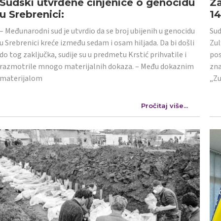
Sudski utvrđene činjenice o genocidu
Za
u Srebrenici:
1
– Međunarodni sud je utvrdio da se broj ubijenih u genocidu
Sud
u Srebrenici kreće između sedam i osam hiljada. Da bi došli
Zul
do tog zaključka, sudije su u predmetu Krstić prihvatile i
pos
razmotrile mnogo materijalnih dokaza. – Među dokaznim
zna
materijalom
„Zu
Pročitaj više...