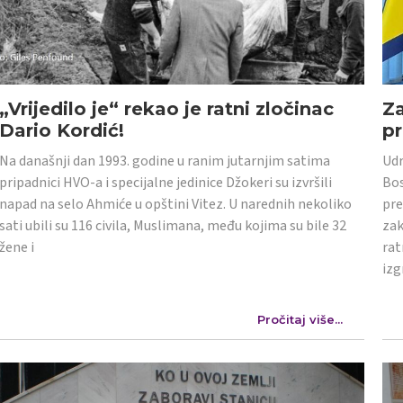
„Vrijedilo je“ rekao je ratni zločinac
Z
Dario Kordić!
p
Na današnji dan 1993. godine u ranim jutarnjim satima
Udr
pripadnici HVO-a i specijalne jedinice Džokeri su izvršili
Bos
napad na selo Ahmiće u opštini Vitez. U narednih nekoliko
pre
sati ubili su 116 civila, Muslimana, među kojima su bile 32
zak
žene i
rat
izg
Pročitaj više...