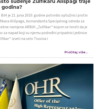
što suđenje Zulfikaru Ališpagi traje
4 godina?
 BiH je 21. juna 2010. godine potvrdio optužnici protiv
fikara Ališpage, komandanta Specijalnog odreda za
ebne namjene ARBiH „Zulfikar“ kojom se tereti da je
o za napad koji su njemu podređni pripadnici jedinice
lfikar“ izveli na selo Trusina i
Pročitaj više...