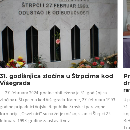
31. godišnjica zločina u Štrpcima kod
Pr
Višegrada
dr
ra
27. februara 2024. godine obilježena je 31. godišnjica
zločina u Štrpcima kod Višegrada. Naime, 27. februara 1993.
U p
godine pripadnici Vojske Republike Srpske i paravojne
31.
formacije „Osvetnici“ su na željezničkoj stanici Štrpci 27.
knj
februara 1993. godine zaustavili voz
BiH
Tra