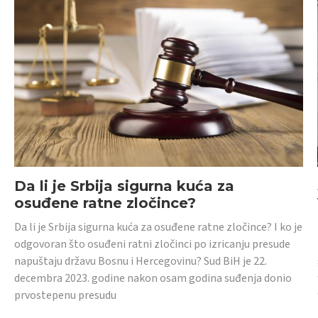
Da li je Srbija sigurna kuća za
osuđene ratne zločince?
Da li je Srbija sigurna kuća za osuđene ratne zločince? I ko je
odgovoran što osuđeni ratni zločinci po izricanju presude
napuštaju državu Bosnu i Hercegovinu? Sud BiH je 22.
decembra 2023. godine nakon osam godina suđenja donio
prvostepenu presudu