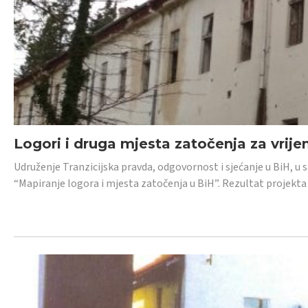
Logori i druga mjesta zatočenja za vrije
Udruženje Tranzicijska pravda, odgovornost i sjećanje u BiH, u 
“Mapiranje logora i mjesta zatočenja u BiH”. Rezultat projekta j