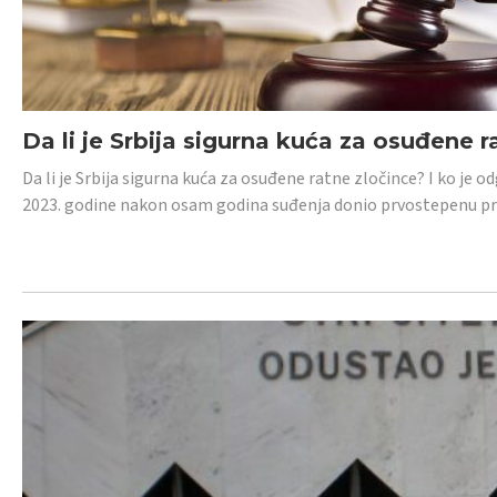
Da li je Srbija sigurna kuća za osuđene r
Da li je Srbija sigurna kuća za osuđene ratne zločince? I ko je
2023. godine nakon osam godina suđenja donio prvostepenu p