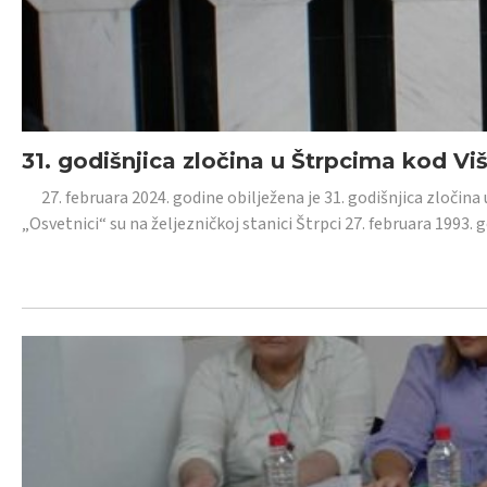
31. godišnjica zločina u Štrpcima kod V
27. februara 2024. godine obilježena je 31. godišnjica zločina 
„Osvetnici“ su na željezničkoj stanici Štrpci 27. februara 1993. 