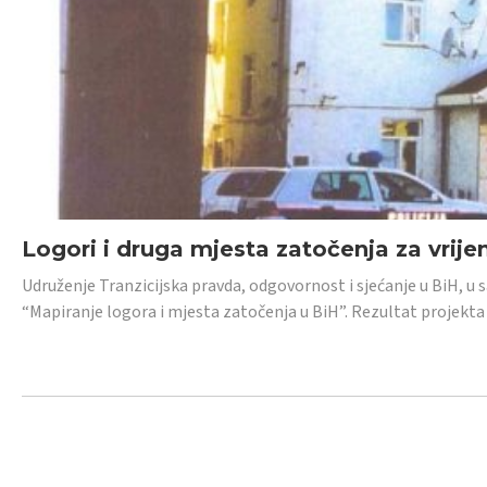
Logori i druga mjesta zatočenja za vrije
Udruženje Tranzicijska pravda, odgovornost i sjećanje u BiH, u 
“Mapiranje logora i mjesta zatočenja u BiH”. Rezultat projekta j