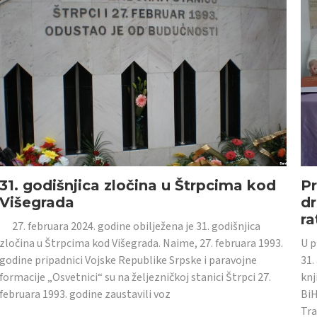
31. godišnjica zločina u Štrpcima kod
Pr
Višegrada
dr
ra
27. februara 2024. godine obilježena je 31. godišnjica
zločina u Štrpcima kod Višegrada. Naime, 27. februara 1993.
U p
godine pripadnici Vojske Republike Srpske i paravojne
31.
formacije „Osvetnici“ su na željezničkoj stanici Štrpci 27.
knj
februara 1993. godine zaustavili voz
BiH
Tra