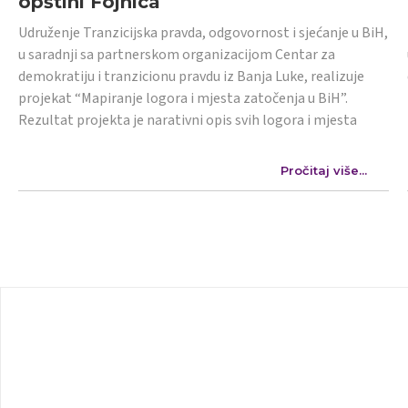
opštini Fojnica
Udruženje Tranzicijska pravda, odgovornost i sjećanje u BiH,
u saradnji sa partnerskom organizacijom Centar za
demokratiju i tranzicionu pravdu iz Banja Luke, realizuje
projekat “Mapiranje logora i mjesta zatočenja u BiH”.
Rezultat projekta je narativni opis svih logora i mjesta
Pročitaj više...