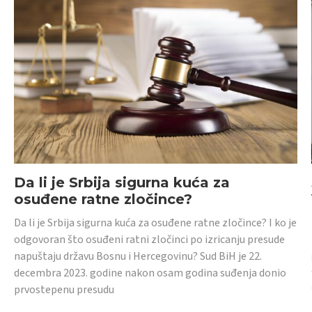
Da li je Srbija sigurna kuća za
osuđene ratne zločince?
Da li je Srbija sigurna kuća za osuđene ratne zločince? I ko je
odgovoran što osuđeni ratni zločinci po izricanju presude
napuštaju državu Bosnu i Hercegovinu? Sud BiH je 22.
decembra 2023. godine nakon osam godina suđenja donio
prvostepenu presudu