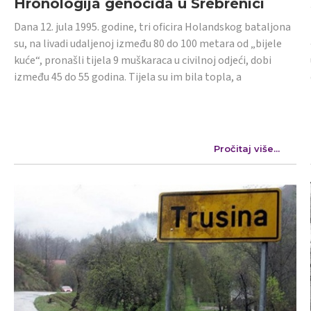
Hronologija genocida u Srebrenici
Dana 12. jula 1995. godine, tri oficira Holandskog bataljona
su, na livadi udaljenoj između 80 do 100 metara od „bijele
kuće“, pronašli tijela 9 muškaraca u civilnoj odjeći, dobi
između 45 do 55 godina. Tijela su im bila topla, a
Pročitaj više...