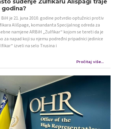
što suđenje Zulfikaru Ališpagi traje
4 godina?
 BiH je 21. juna 2010. godine potvrdio optužnici protiv
fikara Ališpage, komandanta Specijalnog odreda za
ebne namjene ARBiH „Zulfikar“ kojom se tereti da je
o za napad koji su njemu podređni pripadnici jedinice
lfikar“ izveli na selo Trusina i
Pročitaj više...