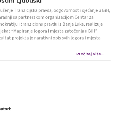
štini Ljubuški
uženje Tranzicijska pravda, odgovornost i sjećanje u BiH,
aradnji sa partnerskom organizacijom Centar za
okratiju i tranzicionu pravdu iz Banja Luke, realizuje
jekat “Mapiranje logora i mjesta zatočenja u BiH”.
ultat projekta je narativni opis svih logora i mjesta
Pročitaj više...
atori: