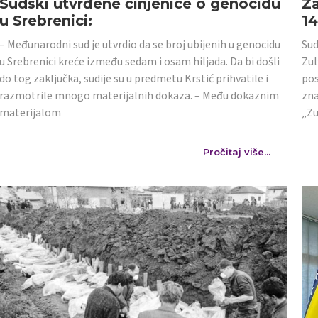
Sudski utvrđene činjenice o genocidu
Za
u Srebrenici:
1
– Međunarodni sud je utvrdio da se broj ubijenih u genocidu
Sud
u Srebrenici kreće između sedam i osam hiljada. Da bi došli
Zul
do tog zaključka, sudije su u predmetu Krstić prihvatile i
pos
razmotrile mnogo materijalnih dokaza. – Među dokaznim
zna
materijalom
„Zu
Pročitaj više...