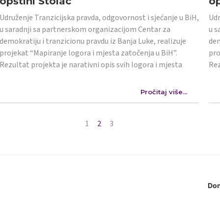
opštini Stolac
op
Udruženje Tranzicijska pravda, odgovornost i sjećanje u BiH,
Udr
u saradnji sa partnerskom organizacijom Centar za
u s
demokratiju i tranzicionu pravdu iz Banja Luke, realizuje
dem
projekat “Mapiranje logora i mjesta zatočenja u BiH”.
pro
Rezultat projekta je narativni opis svih logora i mjesta
Rez
Pročitaj više...
1
2
3
Don