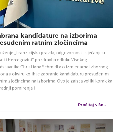
abrana kandidature na izborima
resuđenim ratnim zločincima
uženje „Tranzicijska pravda, odgovornost i sjećanje u
ni i Hercegovini“ pozdravlja odluku Visokog
dstavnika Christiana Schmidta o izmjenama Izbornog
ona u okviru kojih je zabranio kandidaturu presuđenim
nim zločincima na izborima. Ovo je zaista veliki korak ka
radnji pomirenja i
Pročitaj više...