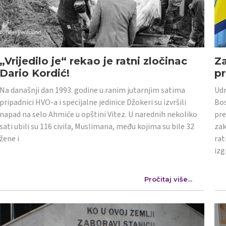
„Vrijedilo je“ rekao je ratni zločinac
Z
Dario Kordić!
p
Na današnji dan 1993. godine u ranim jutarnjim satima
Udr
pripadnici HVO-a i specijalne jedinice Džokeri su izvršili
Bos
napad na selo Ahmiće u opštini Vitez. U narednih nekoliko
pre
sati ubili su 116 civila, Muslimana, među kojima su bile 32
zak
žene i
rat
izg
Pročitaj više...