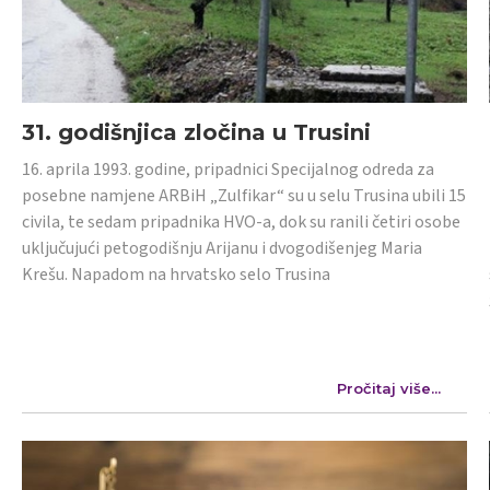
31. godišnjica zločina u Trusini
16. aprila 1993. godine, pripadnici Specijalnog odreda za
posebne namjene ARBiH „Zulfikar“ su u selu Trusina ubili 15
civila, te sedam pripadnika HVO-a, dok su ranili četiri osobe
uključujući petogodišnju Arijanu i dvogodišenjeg Maria
Krešu. Napadom na hrvatsko selo Trusina
Pročitaj više...