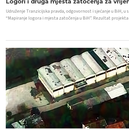
Logori i druga mjesta zatočenja za vrije
Udruženje Tranzicijska pravda, odgovornost i sjećanje u BiH, u 
“Mapiranje logora i mjesta zatočenja u BiH”. Rezultat projekta j