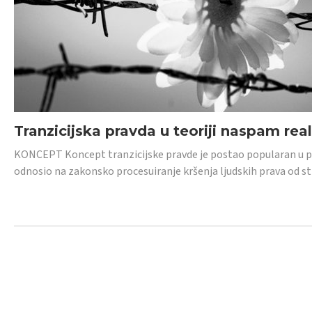
Tranzicijska pravda u teoriji naspam rea
KONCEPT Koncept tranzicijske pravde je postao popularan u posl
odnosio na zakonsko procesuiranje kršenja ljudskih prava od s