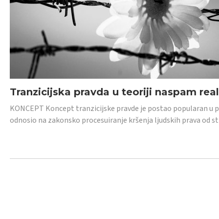
Tranzicijska pravda u teoriji naspam rea
KONCEPT Koncept tranzicijske pravde je postao popularan u posl
odnosio na zakonsko procesuiranje kršenja ljudskih prava od s