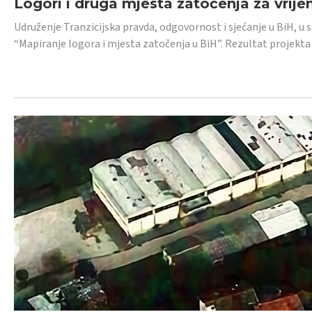
Logori i druga mjesta zatočenja za vrije
Udruženje Tranzicijska pravda, odgovornost i sjećanje u BiH, u 
“Mapiranje logora i mjesta zatočenja u BiH”. Rezultat projekta j