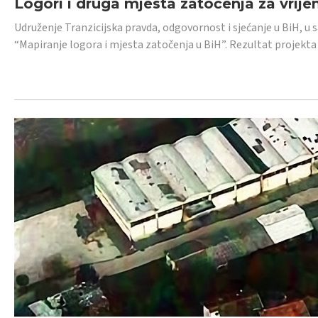
Logori i druga mjesta zatočenja za vrije
Udruženje Tranzicijska pravda, odgovornost i sjećanje u BiH, u 
“Mapiranje logora i mjesta zatočenja u BiH”. Rezultat projekta j