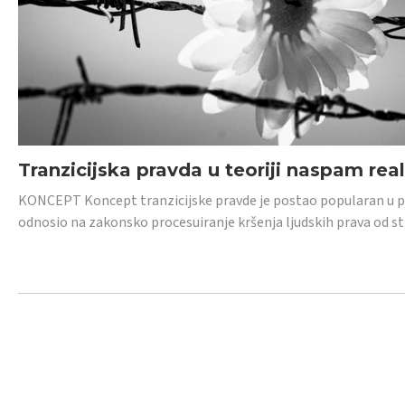
Tranzicijska pravda u teoriji naspam rea
KONCEPT Koncept tranzicijske pravde je postao popularan u posl
odnosio na zakonsko procesuiranje kršenja ljudskih prava od s