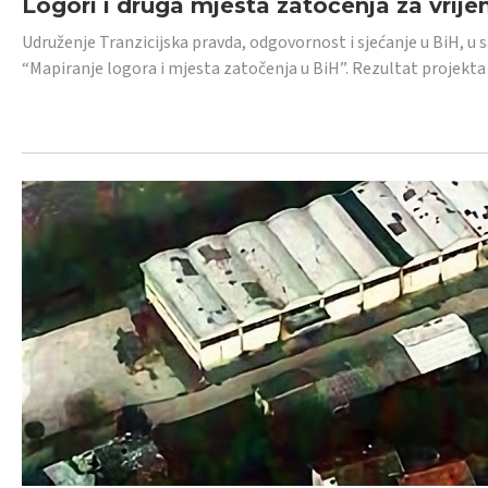
Logori i druga mjesta zatočenja za vrije
Udruženje Tranzicijska pravda, odgovornost i sjećanje u BiH, u 
“Mapiranje logora i mjesta zatočenja u BiH”. Rezultat projekta j