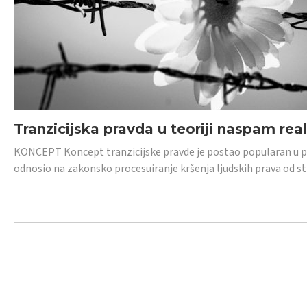
Tranzicijska pravda u teoriji naspam rea
KONCEPT Koncept tranzicijske pravde je postao popularan u posl
odnosio na zakonsko procesuiranje kršenja ljudskih prava od s