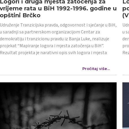
Logori i druga mjesta zatočenja za
Lo
vrijeme rata u BiH 1992-1996. godine u
po
opštini Brčko
(
Udruženje Tranzicijska pravda, odgovornost i sjećanje u BiH,
Udr
u saradnji sa partnerskom organizacijom Centar za
u s
demokratiju i tranzicionu pravdu iz Banja Luke, realizuje
dem
projekat “Mapiranje logora i mjesta zatočenja u BiH”.
pro
Rezultat projekta je narativni opis svih logora i mjesta
Rez
Pročitaj više...