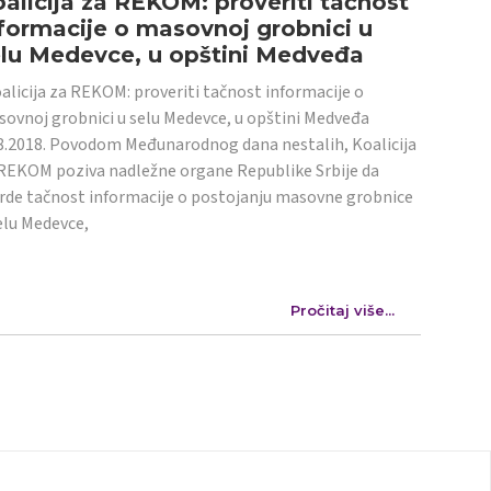
alicija za REKOM: proveriti tačnost
formacije o masovnoj grobnici u
elu Medevce, u opštini Medveđa
licija za REKOM: proveriti tačnost informacije o
ovnoj grobnici u selu Medevce, u opštini Medveđa
8.2018. Povodom Međunarodnog dana nestalih, Koalicija
REKOM poziva nadležne organe Republike Srbije da
rde tačnost informacije o postojanju masovne grobnice
elu Medevce,
Pročitaj više...