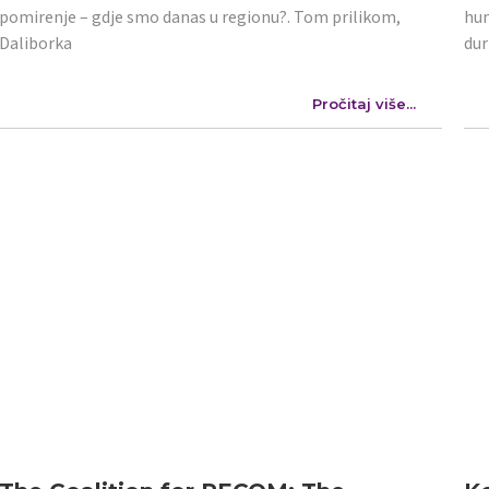
pomirenje – gdje smo danas u regionu?. Tom prilikom,
hum
Daliborka
dur
Pročitaj više...