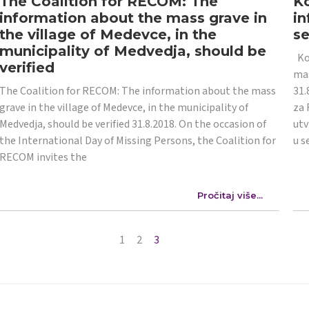
The Coalition for RECOM: The
Ko
information about the mass grave in
in
the village of Medevce, in the
s
municipality of Medvedja, should be
Koa
verified
mas
The Coalition for RECOM: The information about the mass
31.
grave in the village of Medevce, in the municipality of
za 
Medvedja, should be verified 31.8.2018. On the occasion of
utv
the International Day of Missing Persons, the Coalition for
u s
RECOM invites the
Pročitaj više...
1
2
3