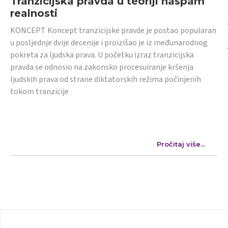
Tranzicijska pravda u teoriji naspam
realnosti
KONCEPT Koncept tranzicijske pravde je postao popularan
u posljednje dvije decenije i proizišao je iz međunarodnog
pokreta za ljudska prava. U početku izraz tranzicijska
pravda se odnosio na zakonsko procesuiranje kršenja
ljudskih prava od strane diktatorskih režima počinjenih
tokom tranzicije
Pročitaj više...