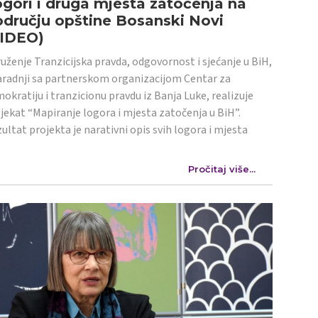
gori i druga mjesta zatočenja na
dručju opštine Bosanski Novi
VIDEO)
uženje Tranzicijska pravda, odgovornost i sjećanje u BiH,
aradnji sa partnerskom organizacijom Centar za
okratiju i tranzicionu pravdu iz Banja Luke, realizuje
jekat “Mapiranje logora i mjesta zatočenja u BiH”.
ultat projekta je narativni opis svih logora i mjesta
Pročitaj više...