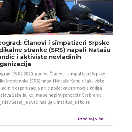
ograd: Članovi i simpatizeri Srpske
dikalne stranke (SRS) napali Natašu
ndić i aktiviste nevladinih
ganizacija
grad, 05.02.2020. godine Članovi i simpatizeri Srpske
ikalne stranke (SRS) napali Natašu Kandić i aktiviste
ladinih organizacija prije početka promocije knjiga
islava Šešelja, kojima se negira genocid u Srebrenici
jsilav Šešelj je uveo nasilje u institucije i to se
Pročitaj više...