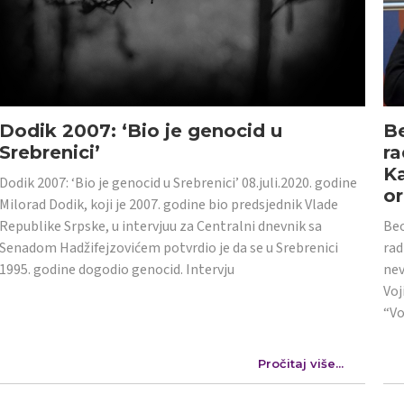
Dodik 2007: ‘Bio je genocid u
Be
Srebrenici’
ra
Ka
Dodik 2007: ‘Bio je genocid u Srebrenici’ 08.juli.2020. godine
or
Milorad Dodik, koji je 2007. godine bio predsjednik Vlade
Republike Srpske, u intervjuu za Centralni dnevnik sa
Beo
Senadom Hadžifejzovićem potvrdio je da se u Srebrenici
rad
1995. godine dogodio genocid. Intervju
nev
Voj
“Vo
Pročitaj više...