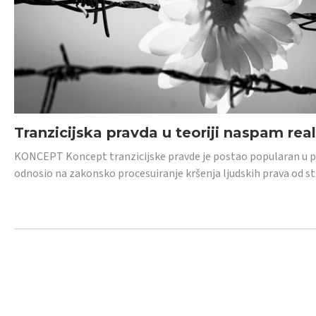
Tranzicijska pravda u teoriji naspam rea
KONCEPT Koncept tranzicijske pravde je postao popularan u posl
odnosio na zakonsko procesuiranje kršenja ljudskih prava od s