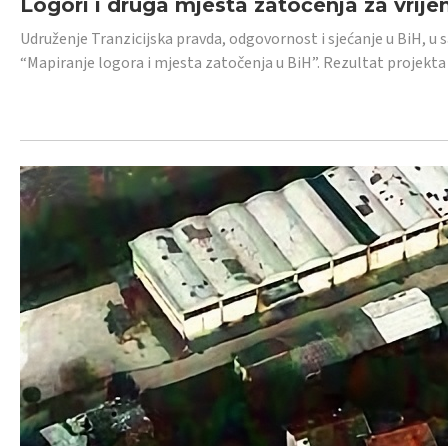
Logori i druga mjesta zatočenja za vrije
Udruženje Tranzicijska pravda, odgovornost i sjećanje u BiH, u 
“Mapiranje logora i mjesta zatočenja u BiH”. Rezultat projekta j