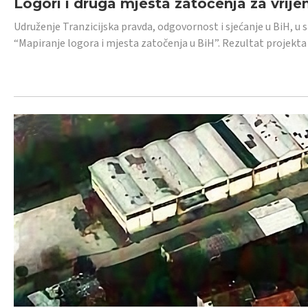
Logori i druga mjesta zatočenja za vrije
Udruženje Tranzicijska pravda, odgovornost i sjećanje u BiH, u 
“Mapiranje logora i mjesta zatočenja u BiH”. Rezultat projekta j