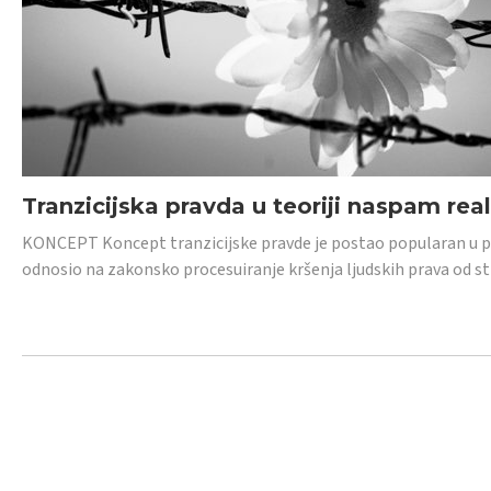
Tranzicijska pravda u teoriji naspam rea
KONCEPT Koncept tranzicijske pravde je postao popularan u posl
odnosio na zakonsko procesuiranje kršenja ljudskih prava od s