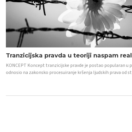
Tranzicijska pravda u teoriji naspam rea
KONCEPT Koncept tranzicijske pravde je postao popularan u posl
odnosio na zakonsko procesuiranje kršenja ljudskih prava od s