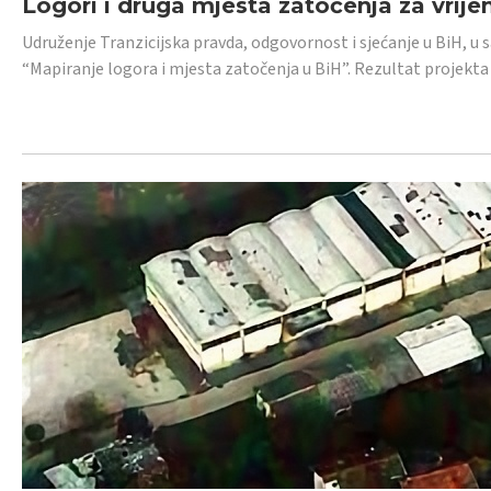
Logori i druga mjesta zatočenja za vrije
Udruženje Tranzicijska pravda, odgovornost i sjećanje u BiH, u 
“Mapiranje logora i mjesta zatočenja u BiH”. Rezultat projekta j