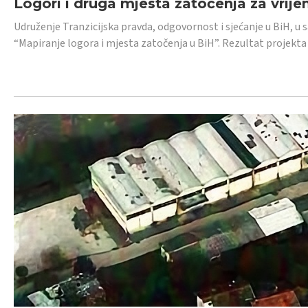
Logori i druga mjesta zatočenja za vrije
Udruženje Tranzicijska pravda, odgovornost i sjećanje u BiH, u 
“Mapiranje logora i mjesta zatočenja u BiH”. Rezultat projekta j