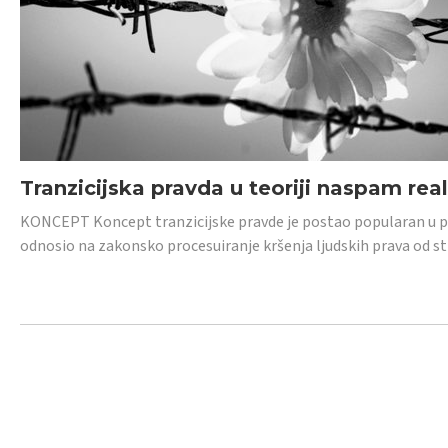
Tranzicijska pravda u teoriji naspam rea
KONCEPT Koncept tranzicijske pravde je postao popularan u posl
odnosio na zakonsko procesuiranje kršenja ljudskih prava od s