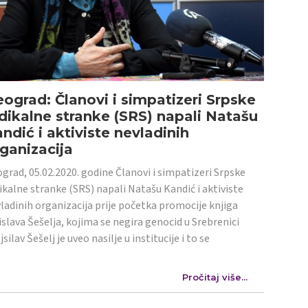
ograd: Članovi i simpatizeri Srpske
dikalne stranke (SRS) napali Natašu
ndić i aktiviste nevladinih
ganizacija
grad, 05.02.2020. godine Članovi i simpatizeri Srpske
ikalne stranke (SRS) napali Natašu Kandić i aktiviste
ladinih organizacija prije početka promocije knjiga
islava Šešelja, kojima se negira genocid u Srebrenici
jsilav Šešelj je uveo nasilje u institucije i to se
Pročitaj više...