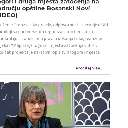
gori i druga mjesta zatočenja na
dručju opštine Bosanski Novi
VIDEO)
uženje Tranzicijska pravda, odgovornost i sjećanje u BiH,
aradnji sa partnerskom organizacijom Centar za
okratiju i tranzicionu pravdu iz Banja Luke, realizuje
jekat “Mapiranje logora i mjesta zatočenja u BiH”.
ultat projekta je narativni opis svih logora i mjesta
Pročitaj više...