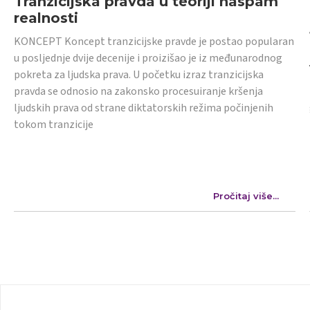
Tranzicijska pravda u teoriji naspam
realnosti
KONCEPT Koncept tranzicijske pravde je postao popularan
u posljednje dvije decenije i proizišao je iz međunarodnog
pokreta za ljudska prava. U početku izraz tranzicijska
pravda se odnosio na zakonsko procesuiranje kršenja
ljudskih prava od strane diktatorskih režima počinjenih
tokom tranzicije
Pročitaj više...