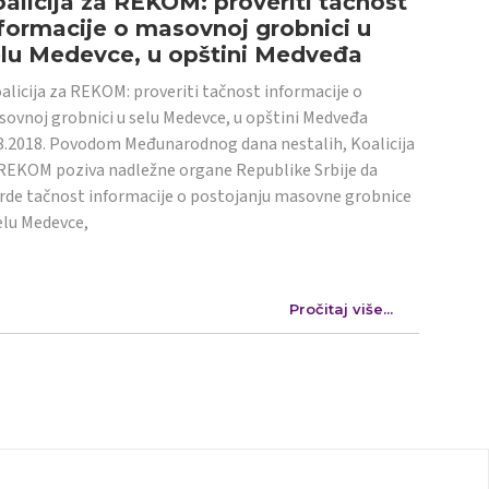
alicija za REKOM: proveriti tačnost
formacije o masovnoj grobnici u
elu Medevce, u opštini Medveđa
licija za REKOM: proveriti tačnost informacije o
ovnoj grobnici u selu Medevce, u opštini Medveđa
8.2018. Povodom Međunarodnog dana nestalih, Koalicija
REKOM poziva nadležne organe Republike Srbije da
rde tačnost informacije o postojanju masovne grobnice
elu Medevce,
Pročitaj više...