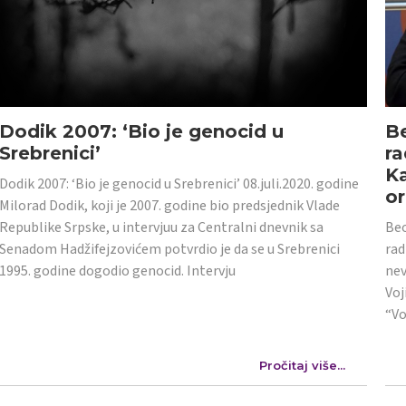
Dodik 2007: ‘Bio je genocid u
Be
Srebrenici’
ra
Ka
Dodik 2007: ‘Bio je genocid u Srebrenici’ 08.juli.2020. godine
or
Milorad Dodik, koji je 2007. godine bio predsjednik Vlade
Republike Srpske, u intervjuu za Centralni dnevnik sa
Beo
Senadom Hadžifejzovićem potvrdio je da se u Srebrenici
rad
1995. godine dogodio genocid. Intervju
nev
Voj
“Vo
Pročitaj više...