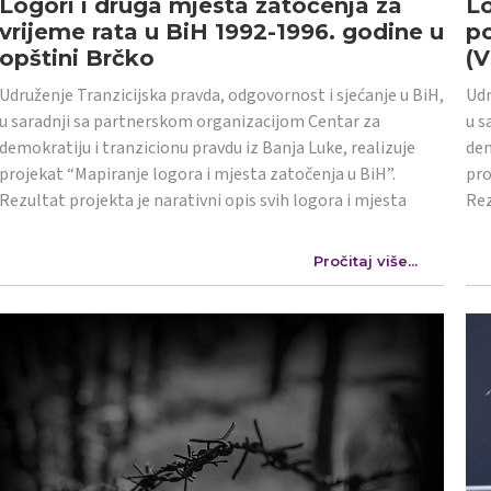
Logori i druga mjesta zatočenja za
Lo
vrijeme rata u BiH 1992-1996. godine u
po
opštini Brčko
(
Udruženje Tranzicijska pravda, odgovornost i sjećanje u BiH,
Udr
u saradnji sa partnerskom organizacijom Centar za
u s
demokratiju i tranzicionu pravdu iz Banja Luke, realizuje
dem
projekat “Mapiranje logora i mjesta zatočenja u BiH”.
pro
Rezultat projekta je narativni opis svih logora i mjesta
Rez
Pročitaj više...