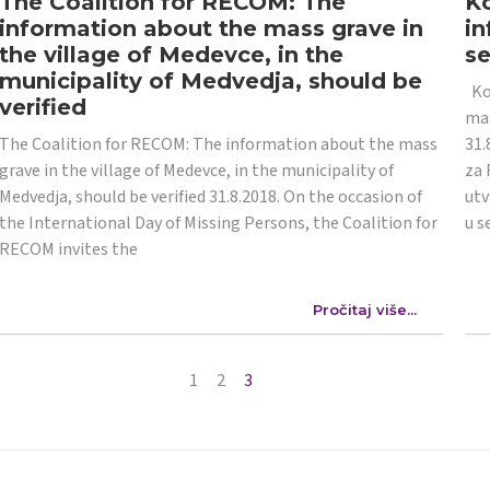
The Coalition for RECOM: The
Ko
information about the mass grave in
in
the village of Medevce, in the
s
municipality of Medvedja, should be
Koa
verified
mas
The Coalition for RECOM: The information about the mass
31.
grave in the village of Medevce, in the municipality of
za 
Medvedja, should be verified 31.8.2018. On the occasion of
utv
the International Day of Missing Persons, the Coalition for
u s
RECOM invites the
Pročitaj više...
1
2
3