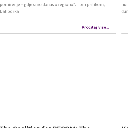
pomirenje – gdje smo danas u regionu?. Tom prilikom,
hum
Daliborka
dur
Pročitaj više...