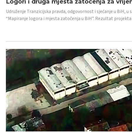
Logori i druga mjesta zatočenja za vrije
Udruženje Tranzicijska pravda, odgovornost i sjećanje u BiH, u 
“Mapiranje logora i mjesta zatočenja u BiH”. Rezultat projekta j