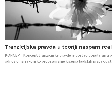
Tranzicijska pravda u teoriji naspam rea
KONCEPT Koncept tranzicijske pravde je postao popularan u posl
odnosio na zakonsko procesuiranje kršenja ljudskih prava od s