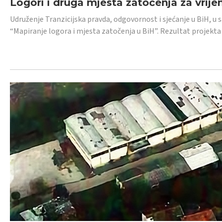
Logori i druga mjesta zatočenja za vrije
Udruženje Tranzicijska pravda, odgovornost i sjećanje u BiH, u 
“Mapiranje logora i mjesta zatočenja u BiH”. Rezultat projekta j