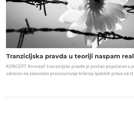
Tranzicijska pravda u teoriji naspam rea
KONCEPT Koncept tranzicijske pravde je postao popularan u posl
odnosio na zakonsko procesuiranje kršenja ljudskih prava od s