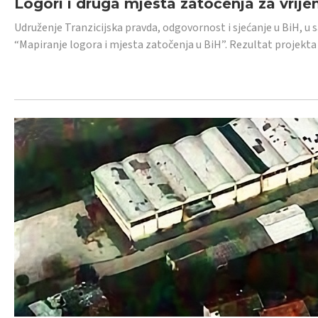
Logori i druga mjesta zatočenja za vrije
Udruženje Tranzicijska pravda, odgovornost i sjećanje u BiH, u 
“Mapiranje logora i mjesta zatočenja u BiH”. Rezultat projekta j