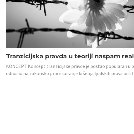
Tranzicijska pravda u teoriji naspam rea
KONCEPT Koncept tranzicijske pravde je postao popularan u posl
odnosio na zakonsko procesuiranje kršenja ljudskih prava od s