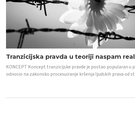
Tranzicijska pravda u teoriji naspam rea
KONCEPT Koncept tranzicijske pravde je postao popularan u posl
odnosio na zakonsko procesuiranje kršenja ljudskih prava od s