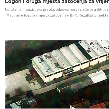
Logori i druga mjesta zatočenja za vrije
Udruženje Tranzicijska pravda, odgovornost i sjećanje u BiH, u 
“Mapiranje logora i mjesta zatočenja u BiH”. Rezultat projekta j